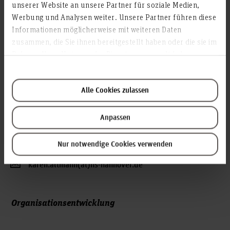
S1-Organisationsentwicklung(at)hs-hannover.de
unserer Website an unsere Partner für soziale Medien,
Werbung und Analysen weiter. Unsere Partner führen diese
Informationen möglicherweise mit weiteren Daten
Organisationsentwicklung
zusammen, die Sie ihnen bereitgestellt haben oder die sie im
Rahmen Ihrer Nutzung der Dienste gesammelt haben.
Alle Cookies zulassen
Anpassen
Karen Altmann, M.A.
Nur notwendige Cookies verwenden
+49 511 9296-7818
karen.altmann(at)hs-hannover.de
Organisationsentwicklung