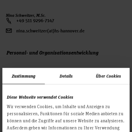
Nina Schweitzer, M.Sc.
+49 511 9296-7147
nina.schweitzer(at)hs-hannover.de
Personal- und Organisationsentwicklung
Zustimmung
Details
Über Cookies
Diese Webseite verwendet Cookies
Wir verwenden Cookies, um Inhalte und Anzeigen zu
Isabel Kassel, M.A. M.A.
personalisieren, Funktionen für soziale Medien anbieten zu
+49 511 9296-7266
können und die Zugriffe auf unsere Website zu analysieren.
isabel.kassel(at)hs-hannover.de
Außerdem geben wir Informationen zu Ihrer Verwendung