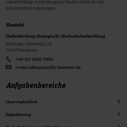
zukunftsfähige Ausbildung von Studierenden für die
Arbeitswelten von morgen.
Kontakt
Stabsabteilung Strategische Hochschulentwicklung
Ricklinger Stadtweg 120
30459 Hannover
+49 511 9296-7960
remke.lohmann(at)hs-hannover.de
Aufgabenbereiche
Chancengleichheit
Rund 10.000 Studierende sowie mehr als 1.300 Lehrende
Digitalisierung
und Beschäftigte stehen für vielfältigste Lebensumstände.