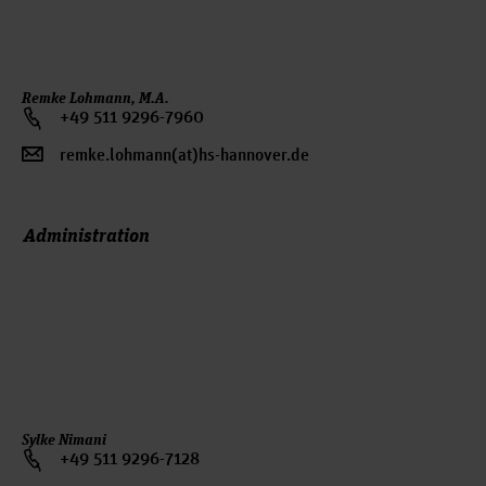
finden hierbei besondere Beachtung.
(Organisationsentwicklung, Qualitäts- und
Maria Warnking
Ansprechperson:
Prozessmanagement)
Karen Altmann
Remke Lohmann, M.A.
+49 511 9296-7960
remke.lohmann(at)hs-hannover.de
Administration
Sylke Nimani
+49 511 9296-7128