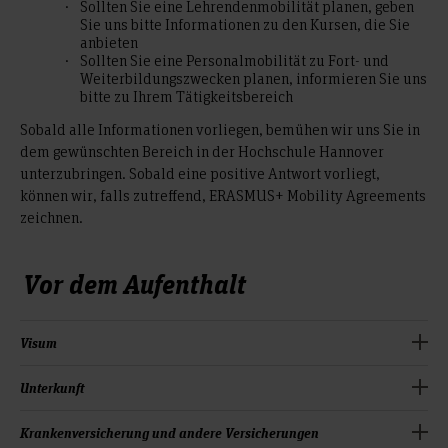
Sollten Sie eine Lehrendenmobilität planen, geben
Sie uns bitte Informationen zu den Kursen, die Sie
anbieten
Sollten Sie eine Personalmobilität zu Fort- und
Weiterbildungszwecken planen, informieren Sie uns
bitte zu Ihrem Tätigkeitsbereich
Sobald alle Informationen vorliegen, bemühen wir uns Sie in
dem gewünschten Bereich in der Hochschule Hannover
unterzubringen. Sobald eine positive Antwort vorliegt,
können wir, falls zutreffend, ERASMUS+ Mobility Agreements
zeichnen.
Vor dem Aufenthalt
Visum
EU Bürger*innen benötigen kein Visum und keine
Unterkunft
Aufenthaltserlaubnis, um nach Deutschland einreisen zu
können. Internationale Gastlehrende oder
Wir unterstützen Sie bei der Suche nach einer Unterkunft in
Krankenversicherung und andere Versicherungen