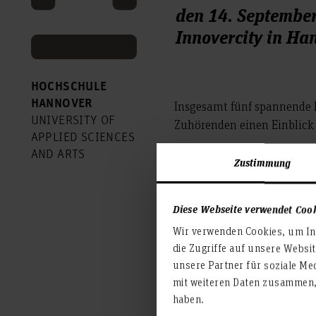
den 14. September
Innovercity in Han
HOCHSCHULE
HANNOVER
Insgesamt fünf spannende 
UNIVERSITY OF
Zuhörenden einen Einblick i
APPLIED SCIENCES
Mit einen Vortrag über "Int
AND ARTS
Zustimmung
Energiespeicher" zeigte da
und Geschäftsführer Dyke W
Justus Hinken sind ehemali
Diese Webseite verwendet Coo
unter Leitung von Thomas 
Wir verwenden Cookies, um Inh
die Zugriffe auf unsere Websi
unsere Partner für soziale Me
mit weiteren Daten zusammen, 
haben.