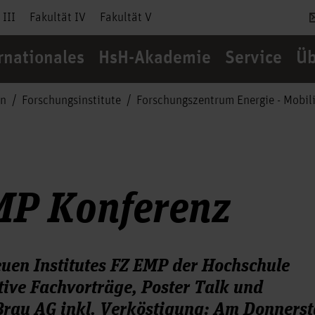
 III
Fakultät IV
Fakultät V
rnationales
HsH-Akademie
Service
Üb
en
Forschungsinstitute
Forschungszentrum Energie - Mobili
MP Konferenz
euen Institutes FZ EMP der Hochschule
ive Fachvorträge, Poster Talk und
Brau AG inkl. Verköstigung: Am Donnerst