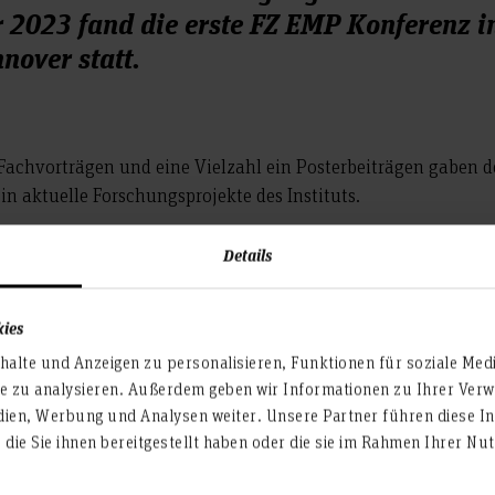
 2023 fand die erste FZ EMP Konferenz i
nover statt.
Fachvorträgen und eine Vielzahl ein Posterbeiträgen gaben 
n aktuelle Forschungsprojekte des Instituts.
elligente Stromkostenoptimierung - Tiefkühllager als
Details
s junge StartUp-Unternehmen flexality, vertreten durch den 
ilke, Ansätze zur Lastgangoptimierung auf. Wilke und sein 
ge Studierende der Hochschule. In der Pause sorgte die Brau
kies
Dutz für eine willkommene Erfrischung.
alte und Anzeigen zu personalisieren, Funktionen für soziale Med
te zu analysieren. Außerdem geben wir Informationen zu Ihrer Ve
dien, Werbung und Analysen weiter. Unsere Partner führen diese I
die Sie ihnen bereitgestellt haben oder die sie im Rahmen Ihrer N