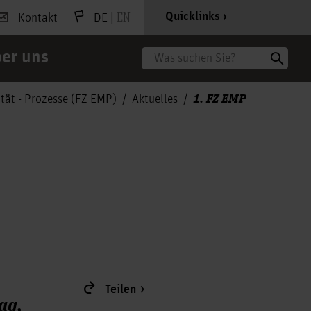
|
EN
Quicklinks
Kontakt
DE
er uns
Suche
1. FZ EMP
tät - Prozesse (FZ EMP)
Aktuelles
Teilen
ag,