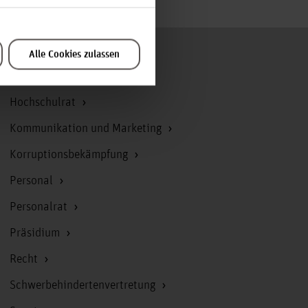
Alle Cookies zulassen
Zum Seitenanfang
Hochschulrat
Kommunikation und Marketing
Korruptionsbekämpfung
Personal
Personalrat
Präsidium
Recht
Schwerbehindertenvertretung