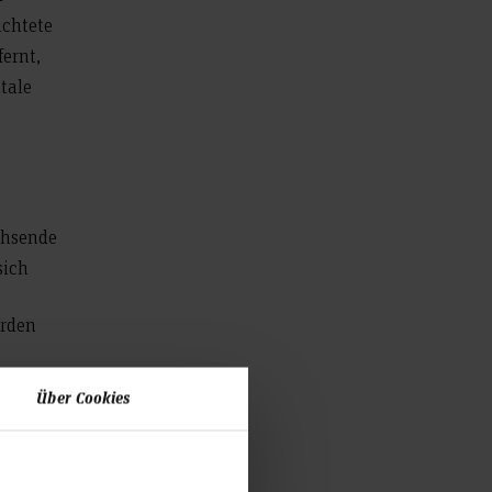
uchtete
fernt,
tale
achsende
sich
erden
Über Cookies
raxis