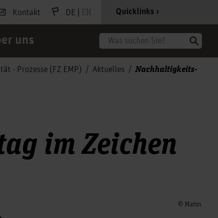
|
EN
Quicklinks
Kontakt
DE
er uns
Suche
Nachhaltigkeits-
tät - Prozesse (FZ EMP)
Aktuelles
tag im Zeichen
© Martin
m