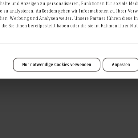
wirtschaft, die sich dynamisch weiterentwickelt, leisten
alte und Anzeigen zu personalisieren, Funktionen für soziale Med
te zu analysieren. Außerdem geben wir Informationen zu Ihrer Ve
einen entscheidenden Beitr
 und gezielter Wissenstransfer
dien, Werbung und Analysen weiter. Unsere Partner führen diese I
die Sie ihnen bereitgestellt haben oder die sie im Rahmen Ihrer N
Nur notwendige Cookies verwenden
Anpassen