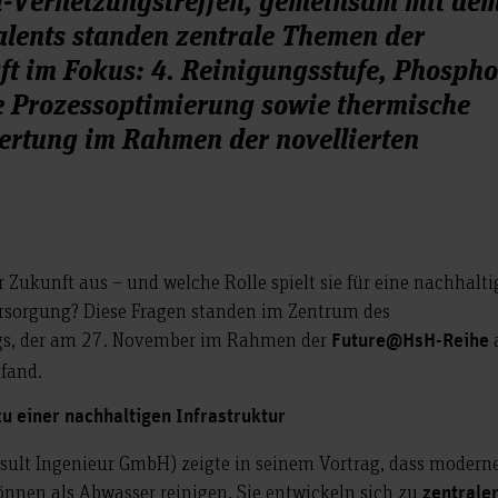
ents standen zentrale Themen der
t im Fokus: 4. Reinigungsstufe, Phospho
le Prozessoptimierung sowie thermische
rtung im Rahmen der novellierten
r Zukunft aus – und welche Rolle spielt sie für eine nachhalti
rsorgung? Diese Fragen standen im Zentrum des
gs, der am 27. November im Rahmen der
Future@HsH-Reihe
tfand.
zu einer nachhaltigen Infrastruktur
onsult Ingenieur GmbH) zeigte in seinem Vortrag, dass modern
nnen als Abwasser reinigen. Sie entwickeln sich zu
zentrale