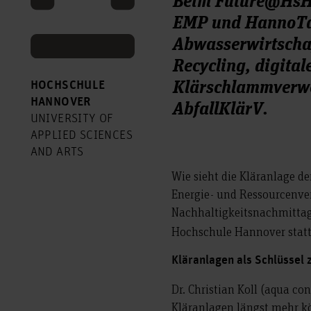
EMP und HannoTal
Abwasserwirtschaf
Recycling, digita
Klärschlammverwe
HOCHSCHULE
AbfallKlärV.
HANNOVER
UNIVERSITY OF
APPLIED SCIENCES
AND ARTS
Wie sieht die Kläranlage de
Energie- und Ressourcenve
Nachhaltigkeitsnachmitta
Hochschule Hannover stat
Kläranlagen als Schlüssel 
Dr. Christian Koll (aqua c
Kläranlagen längst mehr kö