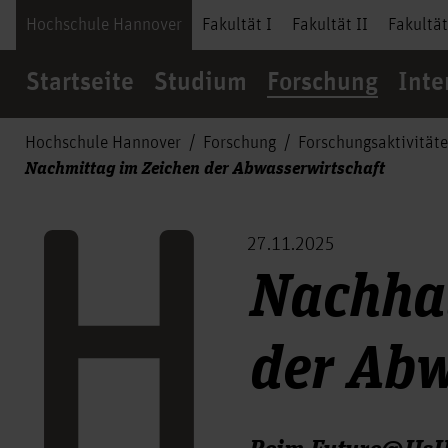
Hochschule Hannover
Fakultät I
Fakultät II
Fakultät
Startseite
Studium
Forschung
Inte
Hochschule Hannover
Forschung
Forschungsaktivität
Nachmittag im Zeichen der Abwasserwirtschaft
27.11.2025
Nachhal
der Abw
Beim Future@HsH-