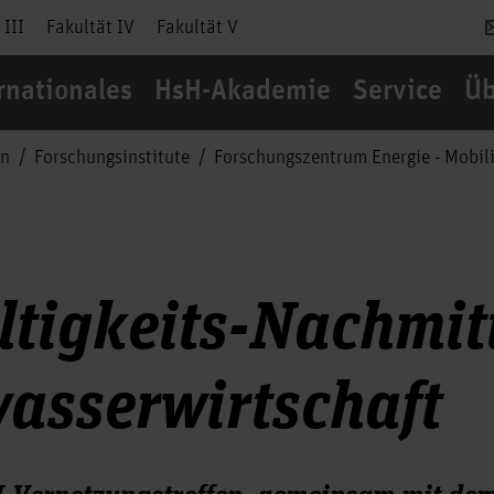
 III
Fakultät IV
Fakultät V
rnationales
HsH-Akademie
Service
Üb
en
Forschungsinstitute
Forschungszentrum Energie - Mobili
tigkeits-Nachmit
asserwirtschaft
Vernetzungstreffen, gemeinsam mit de