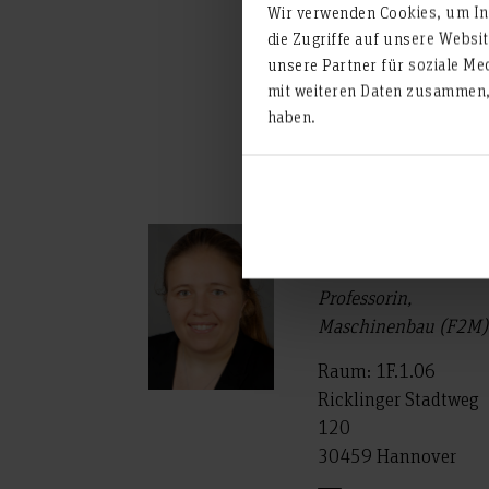
ist. Gerade in der Abwasser
Wir verwenden Cookies, um Inh
die Zugriffe auf unsere Websi
anwendungsnahe Forschung
unsere Partner für soziale Me
nachhaltigen Lösungen.
mit weiteren Daten zusammen, 
haben.
Prof. Dr.-Ing.
Katharina Jansen
Professorin,
Maschinenbau (F2M)
Raum: 1F.1.06
Ricklinger Stadtweg
120
30459 Hannover