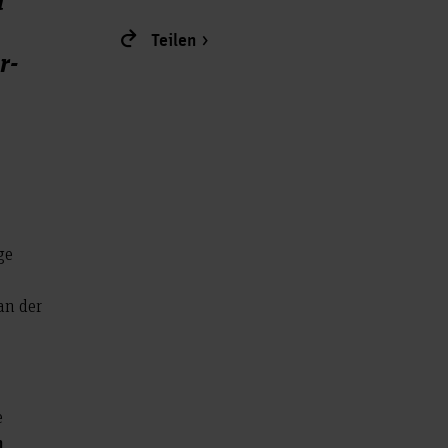
Teilen
r-
ge
an der
e
n