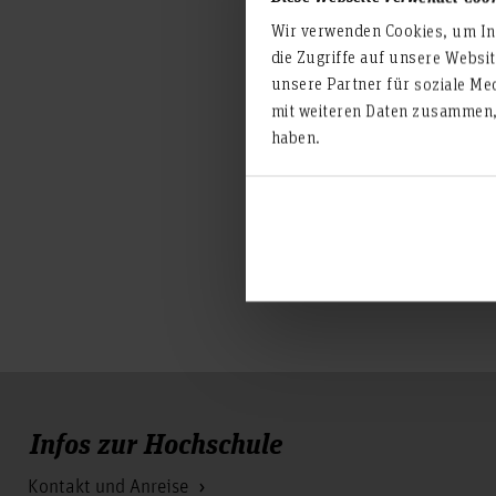
Wir verwenden Cookies, um Inh
Schon vormerken:
die Zugriffe auf unsere Websi
Am 05.06. um 14:00 Uhr ge
unsere Partner für soziale Me
Kim Henschel von Jaske & W
mit weiteren Daten zusammen, 
Gamechanger: Energie neu
haben.
die Rolle von Wärmepumpe
➡️ Anmeldung und Infos: D
Infos zur Hochschule
Kontakt und Anreise