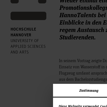
Promotionskolleg
HannoTalents bei 
Einblicke in den E
regem Austausch 
HOCHSCHULE
Studierenden.
HANNOVER
UNIVERSITY OF
APPLIED SCIENCES
AND ARTS
In seinem Vortrag zeigte D
Einsatz von Wasserstoff in 
Flugzeug umfasst anspruch
aus dem Bachelorstudienga
Master Process Engineerin
Zustimmung
Besonders groß war das Int
Energieversorgung und The
Diskussionsbeiträgen maßg
Diese Webseite verwendet Coo