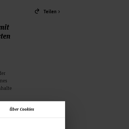
Teilen
mit
rten
der
rnes
nhalte
Über Cookies
ale
aben.