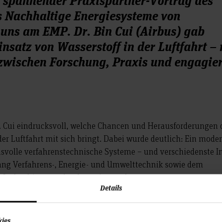
s Nachhaltige Energiesysteme von
uns am EMP. Dr. Bin Cui (Airbus) gab
insatz von Wasserstoff in der Luftfahrt – 
zwischen Forschung, Praxis und engagie
r. Cui eindrucksvoll, welche Chancen und Herausforderungen 
der Luftfahrt mit sich bringt. Dabei wurde deutlich: Ein mode
svolle verfahrenstechnische Systeme – und verschiedenste I
ng Verfahrens-, Energie- und Umwelttechnik sowie dem
g finden hier ganz konkrete Anwendung.
Details
eresse der Studierenden aus den Veranstaltungen Klimaneutr
rmische Energieanlagen, die mit ihren Fragen und
eblich zum lebendigen Charakter des Vortrags beigetragen h
kies