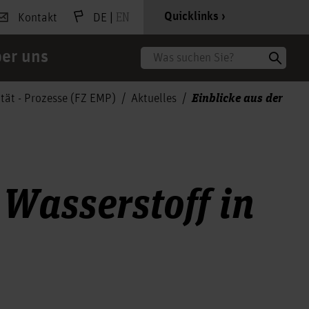
|
EN
Quicklinks
Kontakt
DE
er uns
Suche
Einblicke aus der
tät - Prozesse (FZ EMP)
Aktuelles
 Wasserstoff in