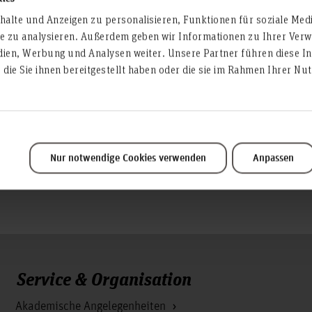
alte und Anzeigen zu personalisieren, Funktionen für soziale Med
te zu analysieren. Außerdem geben wir Informationen zu Ihrer Ve
ht es weiter!
dien, Werbung und Analysen weiter. Unsere Partner führen diese I
olf Verfahrenstechnik GmbH spricht in ihrem Vortrag „Effizi
die Sie ihnen bereitgestellt haben oder die sie im Rahmen Ihrer N
 denken, Wärme neu nutzen“ über ungenutzte Wärmepotenzi
n und Sektorenkopplung für die Wärmewende.
r.-Ing. Juan Sebastián Sánchez Márquez
Nur notwendige Cookies verwenden
Anpassen
Service & Organisation
Akademische Angelegenheiten