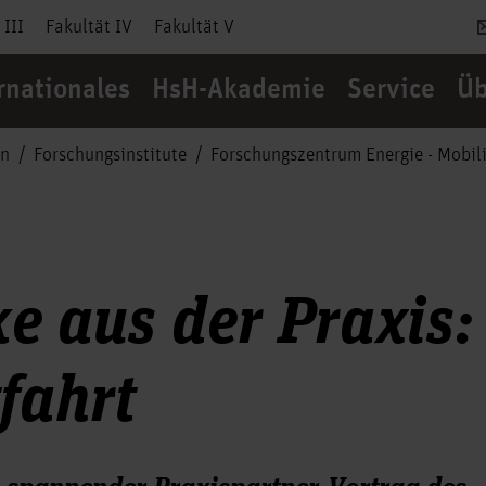
 III
Fakultät IV
Fakultät V
rnationales
HsH-Akademie
Service
Üb
en
Forschungsinstitute
Forschungszentrum Energie - Mobili
ke aus der Praxis:
tfahrt
 spannender Praxispartner-Vortrag des