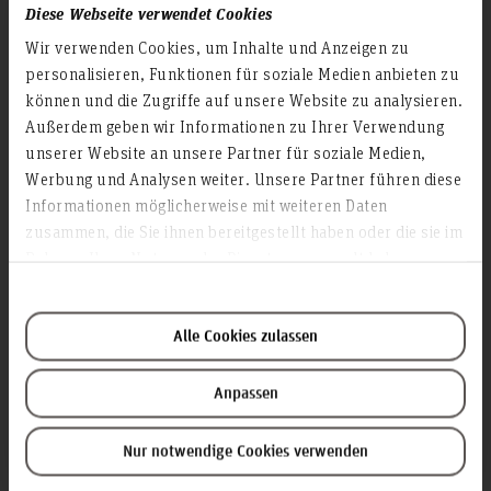
Infos zur Hochschule
Diese Webseite verwendet Cookies
Kontakt und Anreise
Wir verwenden Cookies, um Inhalte und Anzeigen zu
personalisieren, Funktionen für soziale Medien anbieten zu
Startseite Hochschule Hannover
können und die Zugriffe auf unsere Website zu analysieren.
Presse
Außerdem geben wir Informationen zu Ihrer Verwendung
Personensuche
unserer Website an unsere Partner für soziale Medien,
Karriere
Werbung und Analysen weiter. Unsere Partner führen diese
Informationen möglicherweise mit weiteren Daten
zusammen, die Sie ihnen bereitgestellt haben oder die sie im
Service & Organisation
Rahmen Ihrer Nutzung der Dienste gesammelt haben.
Akademische Angelegenheiten
Antidiskriminierungsstelle
Arbeitssicherheit
Alle Cookies zulassen
Berufungsmanagement
Anpassen
Bibliothek
Campusmanagement
Nur notwendige Cookies verwenden
Datenschutz