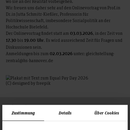
wo sie an der Realität vorbeigehen.
Wir freuen uns daher sehr auf den Onlinevortrag von Prof.in
Dr.in Jutta Schmitz-Kießler, Professorin für
Politikwissenschaft, insbesondere Sozialpolitik an der
Hochschule Bielefeld.
Der Onlinevortrag findet statt am
, in der Zeit von
03.03.2026
bis
. Es wird ausreichend Zeit für Fragen und
17.30
19.00 Uhr
Diskussionen sein.
Anmeldungen bis zum
unter: gleichstellung-
02.03.2026
zentral@hs-hannover.de
(C) designed by freepik
Folgen Sie uns
Zum Seitenanfang
Zustimmung
Details
Über Cookies