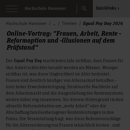
Search
Quicklinks
Hochschule Hannover
Equal Pay Day 2026
Hochschule Hannover
Themen
Online-Vortrag: "Frauen, Arbeit, Rente -
Reformoption und -illusionen auf dem
Prüfstand"
Der
macht jedes Jahr sichtbar, dass Frauen für
Equal Pay Day
ihre Arbeit schlechter bezahlt werden als Männer. Weniger
sichtbar ist, was diese Ungleichheit im Alter bedeutet.
Frauen sind deutlich häufiger von Altersarmut betroffen –
trotz hoher Erwerbsbeteiligung. Strukturelle Nachteile auf
dem Arbeitsmarkt und die Ausgestaltung des Rentensystems
wirken dabei eng zusammen. Vor diesem Hintergrund rücken
aktuelle Reformdebatten um „mehr Arbeit“ oder die
Abschaffung familienbezogener Rentenleistungen in den
Fokus. Die Veranstaltung fragt, was diese Reformvorschläge
für die Alterssicherung von Frauen tatsächlich leisten - und