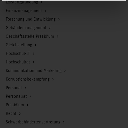
Existenzgründung
Finanzmanagement
Forschung und Entwicklung
Gebäudemanagement
Geschäftsstelle Präsidium
Gleichstellung
Hochschul-IT
Hochschulrat
Kommunikation und Marketing
Korruptionsbekämpfung
Personal
Personalrat
Präsidium
Recht
Schwerbehindertenvertretung