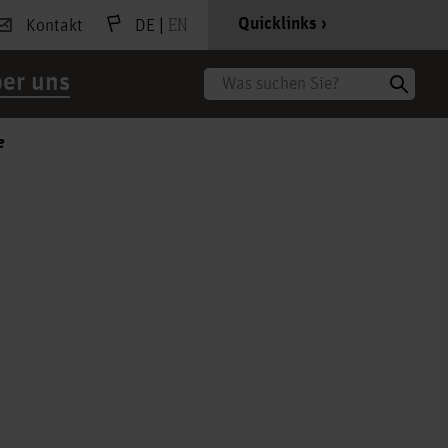
|
EN
Quicklinks
Kontakt
DE
er uns
Suche
e