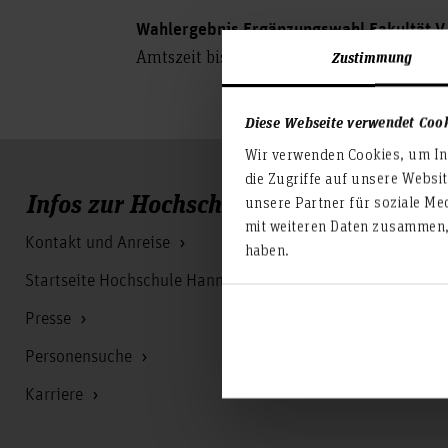
Wahlergebnis Ergänzungswahl Fakultät V
Amtszeit bis zum 28.02.2027
Zustimmung
Diese Webseite verwendet Coo
Wir verwenden Cookies, um Inh
die Zugriffe auf unsere Websi
Infos zur Hochschule
unsere Partner für soziale Me
mit weiteren Daten zusammen, 
Kontakt und Anreise
haben.
Startseite Hochschule Hannover
Presse
Personensuche
Karriere