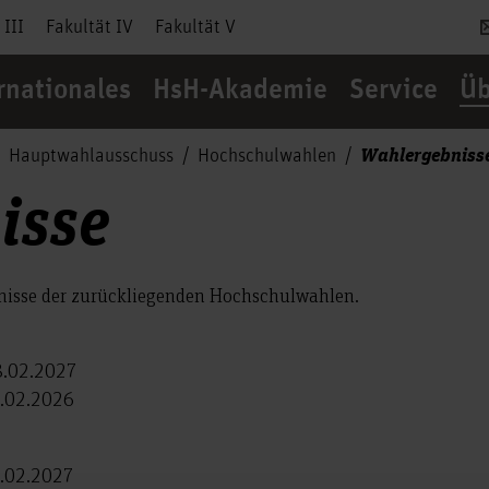
 III
Fakultät IV
Fakultät V
rnationales
HsH-Akademie
Service
Üb
Wahlergebniss
Hauptwahlausschuss
Hochschulwahlen
isse
bnisse der zurückliegenden Hochschulwahlen.
28.02.2027
8.02.2026
8.02.2027