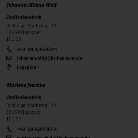
Johanna Milena Wolf
technischen Bereich nachzuweisen. Grundsätzlich ist das
Vorpraktikum bis zum Studienbeginn abzuleisten. Neu ist die
Studienberaterin
Möglichkeit das auf Antrag und aus wichtigem Grund eine
Zulassung mit der Auflage erfolgen kann, dass das Praktikum
Ricklinger Stadtweg 120
bis zum Beginn des zweiten Fachsemesters nachgeholt wird.
30459 Hannover
1J.1.08
Weitere
finden Sie
Besonderheiten und Fristen
hier.
+49 511 9296-8274
johanna.wolf(at)hs-hannover.de
Lageplan
Marlene Jeschke
Studienberaterin
Ricklinger Stadtweg 120
30459 Hannover
1J.1.08
+49 511 9296 8054