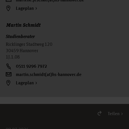
marlene.jeschke(at)hs-hannover.de
Lageplan
Martin Schmidt
Studienberater
Ricklinger Stadtweg 120
30459 Hannover
1J.1.08
0511 9296 7972
martin.schmidt(at)hs-hannover.de
Lageplan
Teilen