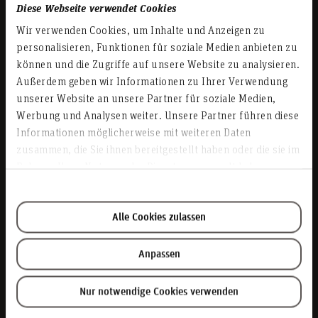
Diese Webseite verwendet Cookies
Studienbotschafter*innen der Hochschule Hannover ins
Gespräch und erhalte Einblicke in Studium und
Wir verwenden Cookies, um Inhalte und Anzeigen zu
Hochschulalltag für deine Studienorientierung - online und
personalisieren, Funktionen für soziale Medien anbieten zu
direkt von Studierenden auf Augenhöhe!
können und die Zugriffe auf unsere Website zu analysieren.
Außerdem geben wir Informationen zu Ihrer Verwendung
unserer Website an unsere Partner für soziale Medien,
Weiterlesen
Werbung und Analysen weiter. Unsere Partner führen diese
Informationen möglicherweise mit weiteren Daten
zusammen, die Sie ihnen bereitgestellt haben oder die sie im
Teilen
Rahmen Ihrer Nutzung der Dienste gesammelt haben.
04.06.2026
CampusTalk - Frag dich schlau!
Alle Cookies zulassen
Abschluss in der Tasche, aber noch keine Idee, wie es
Anpassen
weitergehen soll? Dann komm zu unserem CampusTalk und
frag dich schlau!
Nur notwendige Cookies verwenden