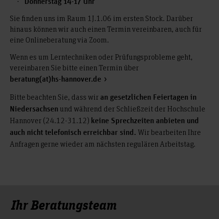
Donnerstag 14-17 Uhr
Aktuelle Änderungen:
Sie finden uns im Raum 1J.1.06 im ersten Stock. Darüber
Für den Studiengang Heilpädagogik (BAH) umfasst das
hinaus können wir auch einen Termin vereinbaren, auch für
Vorpraktikum nur noch
6 Wochen
und muss
vor
eine Onlineberatung via Zoom.
Studienbeginn
oder
bis spätestens zu Beginn des zweiten
Fachsemesters
nachgewiesen werden.
Wenn es um Lerntechniken oder Prüfungsprobleme geht,
vereinbaren Sie bitte einen Termin über
Für die nicht-dualen Studiengänge der Fakultät II, also
beratung(at)hs-hannover.de
Maschinenbau (MAB), Ingenieurinformatik Maschinenbau
(IIM), Verfahrens- Energie- und Umwelttechnik (VEU) und
Bitte beachten Sie, dass wir
an gesetzlichen Feiertagen in
Wirtschaftsingenieur Maschinenbau (WIM) wurde das
und während der Schließzeit der Hochschule
Niedersachsen
Vorpraktikum auf
verkürzt. Das Vorpraktikum
8 Wochen
Hannover (24.12-31.12)
keine Sprechzeiten anbieten und
muss generell
bis zum Vorlesungsbeginn des vierten
Wir bearbeiten Ihre
auch nicht telefonisch erreichbar sind.
. Im Sommersemester
Fachsemesters nachgewiesen werden
Anfragen gerne wieder am nächsten regulären Arbeitstag.
ist die Frist i.d.R. der 1.3., im Wintersemester i.d.R. der 20.9.
In den Bachelorstudiengängen
,
Innenarchitektur
,
Produktdesign
sowie
MODE: konzept. design. kommunikation.
Ihr Beratungsteam
ist
Szenografie – Kostüm – Experimentelle Gestaltung
ein sechswöchiges Vorpraktikum im handwerklichen oder