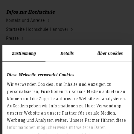
Infos zur Hochschule
Kontakt und Anreise
Startseite Hochschule Hannover
Presse
Personensuche
Zustimmung
Details
Über Cookies
Karriere
Service & Organisation
Diese Webseite verwendet Cookies
Akademische Angelegenheiten
Wir verwenden Cookies, um Inhalte und Anzeigen zu
Antidiskriminierungsstelle
personalisieren, Funktionen für soziale Medien anbieten zu
können und die Zugriffe auf unsere Website zu analysieren.
Arbeitssicherheit
Außerdem geben wir Informationen zu Ihrer Verwendung
Berufungsmanagement
unserer Website an unsere Partner für soziale Medien,
Bibliothek
Werbung und Analysen weiter. Unsere Partner führen diese
Campusmanagement
Informationen möglicherweise mit weiteren Daten