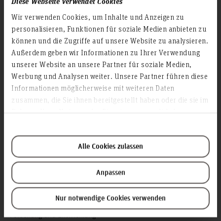
Diese Webseite verwendet Cookies
Presse
Wir verwenden Cookies, um Inhalte und Anzeigen zu
Personensuche
personalisieren, Funktionen für soziale Medien anbieten zu
können und die Zugriffe auf unsere Website zu analysieren.
Karriere
Außerdem geben wir Informationen zu Ihrer Verwendung
unserer Website an unsere Partner für soziale Medien,
Service & Organisation
Werbung und Analysen weiter. Unsere Partner führen diese
Akademische Angelegenheiten
Informationen möglicherweise mit weiteren Daten
Antidiskriminierungsstelle
zusammen, die Sie ihnen bereitgestellt haben oder die sie im
Rahmen Ihrer Nutzung der Dienste gesammelt haben.
Arbeitssicherheit
Berufungsmanagement
Bibliothek
Alle Cookies zulassen
Campusmanagement
Datenschutz
Anpassen
Existenzgründung
Nur notwendige Cookies verwenden
Finanzmanagement
Forschung und Entwicklung