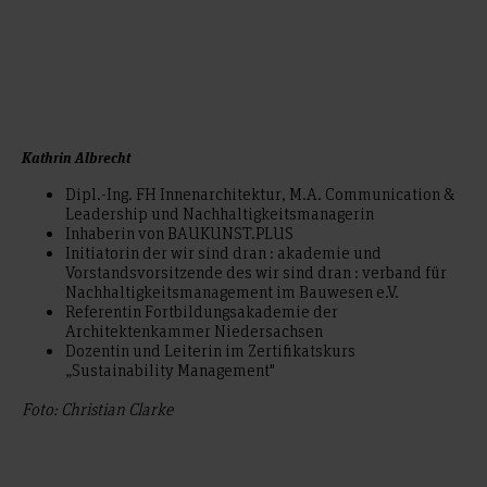
Kathrin Albrecht
Dipl.-Ing. FH Innenarchitektur, M.A. Communication &
Leadership und Nachhaltigkeitsmanagerin
Inhaberin von BAUKUNST.PLUS
Initiatorin der wir sind dran : akademie und
Vorstandsvorsitzende des wir sind dran : verband für
Nachhaltigkeitsmanagement im Bauwesen e.V.
Referentin Fortbildungsakademie der
Architektenkammer Niedersachsen
Dozentin und Leiterin im Zertifikatskurs
„Sustainability Management"
Foto: Christian Clarke