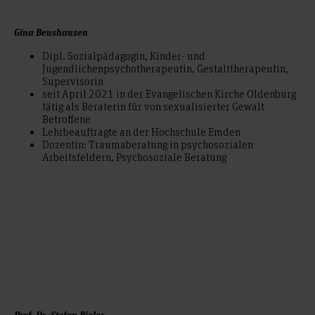
Gina Beushausen
Dipl. Sozialpädagogin, Kinder- und
Jugendlichenpsychotherapeutin, Gestalttherapeutin,
Supervisorin
seit April 2021 in der Evangelischen Kirche Oldenburg
tätig als Beraterin für von sexualisierter Gewalt
Betroffene
Lehrbeauftragte an der Hochschule Emden
Dozentin: Traumaberatung in psychosozialen
Arbeitsfeldern, Psychosoziale Beratung
Prof. Dr. Stefan Bieler