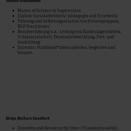
Sandra Grundmann
Master of Science in Supervision
Diplom Sozialarbeiterin/-pädagogin und Erzieherin
Führung und Selbstorganisation von Frauengruppen,
NLP Practitioner
Berufserfahrung u.a.: Leitung von Kindertagesstätten,
Schulsozialarbeit, Personalentwicklung, Fort- und
Ausbildung
Dozentin: Praktikant*innen anleiten, begleiten und
beraten
Helga Barbara Gundlach
Dozentin und Beraterin für Inter-/Transkulturalität,