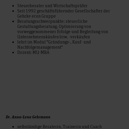
Steuerberater und Wirtschaftsprüfer
Seit 1992 geschäftsführender Gesellschafter der
Gehrke econ Gruppe
Beratungsschwerpunkte: steuerliche
Gestaltungsberatung, Optimierung von
vorweggenommener Erfolge und Begleitung von
Unternehmenskäufen bzw. -verkäufen
lehrt im Modul "Gründungs-, Kauf- und
Nachfolgemanagement"
Dozent: MU-MBA
Dr. Anna-Lena Gehrmann
selbständige Beraterin, Trainerin und Coach