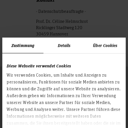
- Datenschutzbeauftragte -
Prof. Dr. Céline Helmschrot
Ricklinger Stadtweg 120
30459 Hannover
E-Mail:
Zustimmung
Details
Über Cookies
datenschutzbeauftragter(at)hs-hannover.de
Diese Webseite verwendet Cookies
Wir verwenden Cookies, um Inhalte und Anzeigen zu
Folgen Sie uns
Zum Seitenanfang
personalisieren, Funktionen für soziale Medien anbieten zu
können und die Zugriffe auf unsere Website zu analysieren.
Außerdem geben wir Informationen zu Ihrer Verwendung
Infos zur Hochschule
unserer Website an unsere Partner für soziale Medien,
Werbung und Analysen weiter. Unsere Partner führen diese
Kontakt und Anreise
Informationen möglicherweise mit weiteren Daten
Startseite Hochschule Hannover
zusammen, die Sie ihnen bereitgestellt haben oder die sie im