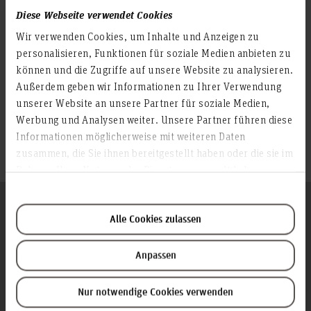
Weiterlesen
Diese Webseite verwendet Cookies
Wir verwenden Cookies, um Inhalte und Anzeigen zu
personalisieren, Funktionen für soziale Medien anbieten zu
Themen vertiefen
können und die Zugriffe auf unsere Website zu analysieren.
Außerdem geben wir Informationen zu Ihrer Verwendung
unserer Website an unsere Partner für soziale Medien,
Vorbereitung Auslandsaufenthalt mit WANDERLUST
ERASMUS+ Studierendenmobilität
Werbung und Analysen weiter. Unsere Partner führen diese
PROMOS
Informationen möglicherweise mit weiteren Daten
Bewerbung
zusammen, die Sie ihnen bereitgestellt haben oder die sie im
Rahmen Ihrer Nutzung der Dienste gesammelt haben.
Folgen Sie uns
Zum Seitenanfang
Alle Cookies zulassen
Anpassen
Infos zur Hochschule
Kontakt und Anreise
Nur notwendige Cookies verwenden
Startseite Hochschule Hannover