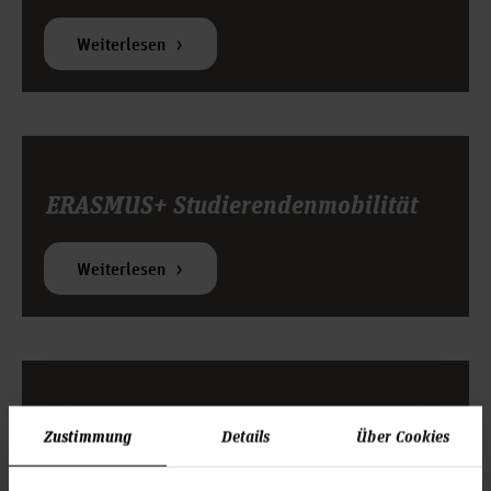
Weiterlesen
ERASMUS+ Studierendenmobilität
Weiterlesen
PROMOS
Zustimmung
Details
Über Cookies