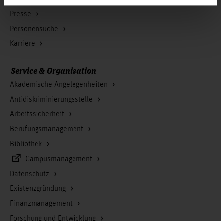
Presse
Personensuche
Karriere
Service & Organisation
Akademische Angelegenheiten
Antidiskriminierungsstelle
Arbeitssicherheit
Berufungsmanagement
Bibliothek
Campusmanagement
Datenschutz
Existenzgründung
Finanzmanagement
Forschung und Entwicklung