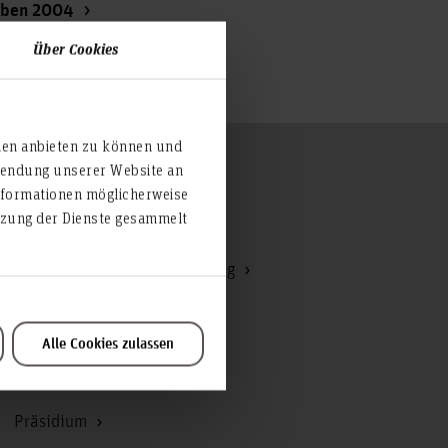
aben 2004
Über Cookies
ien anbieten zu können und
rwendung unserer Website an
Zum Seitenanfang
nformationen möglicherweise
utzung der Dienste gesammelt
Hochschulrat
Kommunikation und Marketing
Korruptionsbekämpfung
Personal
Alle Cookies zulassen
Personalrat
Präsidium