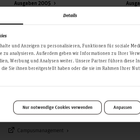
Ausgaben 2005
Ausg
Ausgaben 2002
Details
kies
alte und Anzeigen zu personalisieren, Funktionen für soziale Med
te zu analysieren. Außerdem geben wir Informationen zu Ihrer Ve
Service & Organisation
dien, Werbung und Analysen weiter. Unsere Partner führen diese I
die Sie ihnen bereitgestellt haben oder die sie im Rahmen Ihrer N
Akademische Angelegenheiten
Antidiskriminierungsstelle
Arbeitssicherheit
Berufungsmanagement
Nur notwendige Cookies verwenden
Anpassen
Bibliothek
Campusmanagement