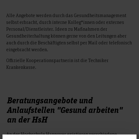
Alle Angebote werden durch das Gesundheitsmanagement
selbst erbracht, durch interne Kolleg*innen oder externes
Personal/Dienstleister. Ideen zu Maßnahmen der
Gesundheiterhaltung können gerne von den Leitungen aber
auch durch die Beschäftigten selbst per Mail oder telefonisch
eingebracht werden.
Offizielle Kooperationspartnerin ist die Techniker
Krankenkasse.
Beratungsangebote und
Anlaufstellen "Gesund arbeiten"
an der HsH
An der Hochschule Hannover existieren verschiedene