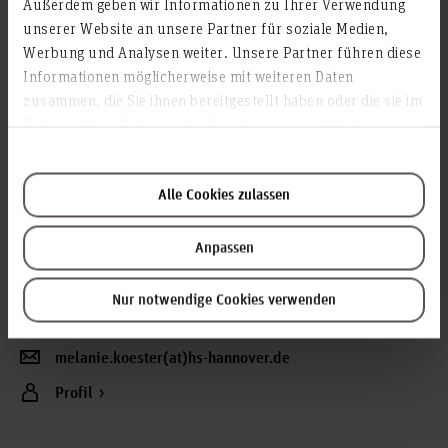
Hochschulkoordination
Außerdem geben wir Informationen zu Ihrer Verwendung
unserer Website an unsere Partner für soziale Medien,
Werbung und Analysen weiter. Unsere Partner führen diese
Informationen möglicherweise mit weiteren Daten
zusammen, die Sie ihnen bereitgestellt haben oder die sie im
Rahmen Ihrer Nutzung der Dienste gesammelt haben.
Melanie Köster
Alle Cookies zulassen
Mitarbeiterin, Servicezentrum Beratung (Z3)
Raum: 1J.1.07
Anpassen
Ricklinger Stadtweg 120
30459 Hannover
Nur notwendige Cookies verwenden
+49 511 9296 8164
melanie.koester(at)hs-hannover.de
Profil