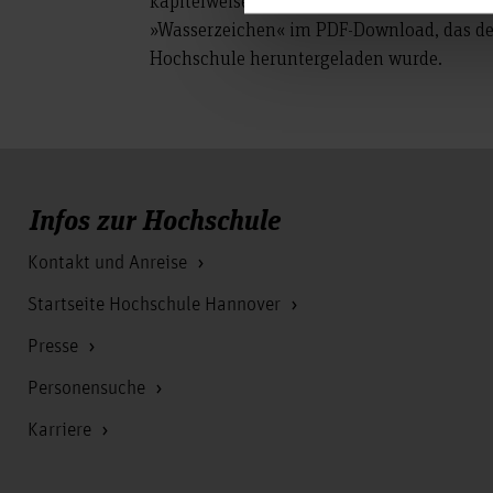
»Wasserzeichen« im PDF-Download, das de
Hochschule heruntergeladen wurde.
Infos zur Hochschule
Kontakt und Anreise
Startseite Hochschule Hannover
Presse
Personensuche
Karriere