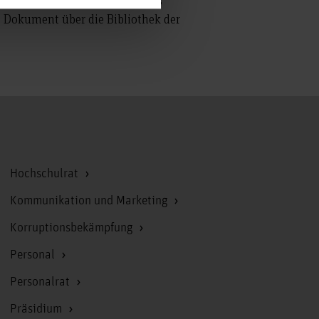
 Dokument über die Bibliothek der
Zum Seitenanfang
Hochschulrat
Kommunikation und Marketing
Korruptionsbekämpfung
Personal
Personalrat
Präsidium