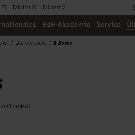
 III
Fakultät IV
Fakultät V
rnationales
HsH-Akademie
Service
Üb
E-Books
thek
Literatursuche
s
 auf Unsplash