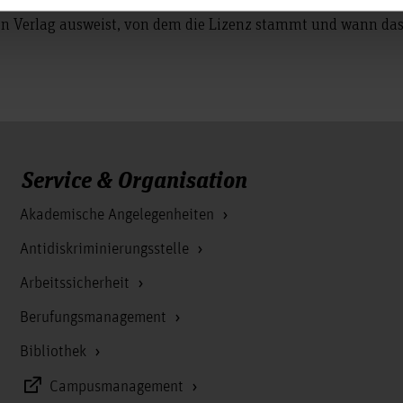
n Verlag ausweist, von dem die Lizenz stammt und wann das
Service & Organisation
Akademische Angelegenheiten
Antidiskriminierungsstelle
Arbeitssicherheit
Berufungsmanagement
Bibliothek
Campusmanagement