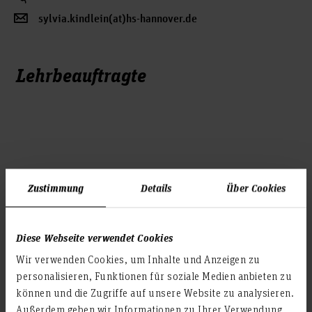
sylvia.kindlein(at)hs-hannover.de
Lehrbeauftragte
Zustimmung
Details
Über Cookies
Jana Zegenhagen
Kurse Fakultät V
Diese Webseite verwendet Cookies
zu den Kursen
Wir verwenden Cookies, um Inhalte und Anzeigen zu
personalisieren, Funktionen für soziale Medien anbieten zu
Profil
können und die Zugriffe auf unsere Website zu analysieren.
Außerdem geben wir Informationen zu Ihrer Verwendung
post(at)bedeutsamschreiben.de