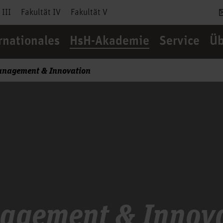
 III
Fakultät IV
Fakultät V
rnationales
HsH-Akademie
Service
Üb
anagement & Innovation
agement & Innova