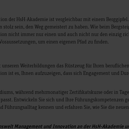
on der HsH-Akademie ist vergleichbar mit einem Berggipfel
nn stolz sein, den Weg gemeistert zu haben. Wie beim Bergste
on nicht immer nur einen und auch nicht nur den einzig ri
 Voraussetzungen, um einen eigenen Pfad zu finden.
unseren Weiterbildungen das Rüstzeug für Ihren berufliche
on ist es, Ihnen aufzuzeigen, dass sich Engagement und Dur
tudiums, während mehrmonatiger Zertifikatskurse oder in Ta
 passt. Entwickeln Sie sich und Ihre Führungskompetenzen ge
und Führungsalltag kennen und erfahren Sie, wie Sie die neue
senswelt Management und Innovation an der HsH-Akademie un