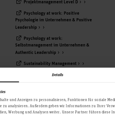
Projektmanagement Level D
Psychology at work: Positive
Psychologie im Unternehmen & Positive
Leadership
Psychology at work:
Selbstmanagement im Unternehmen &
Authentic Leadership
Sustainability Management
Details
Zertifizierte*r Innovationsmanager*in
nach ISO 56002
kies
alte und Anzeigen zu personalisieren, Funktionen für soziale Med
te zu analysieren. Außerdem geben wir Informationen zu Ihrer Ve
dien, Werbung und Analysen weiter. Unsere Partner führen diese I