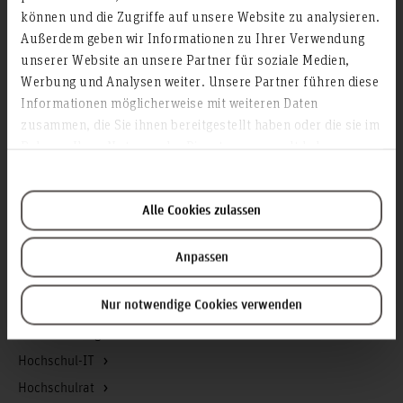
Akademische Angelegenheiten
können und die Zugriffe auf unsere Website zu analysieren.
Antidiskriminierungsstelle
Außerdem geben wir Informationen zu Ihrer Verwendung
unserer Website an unsere Partner für soziale Medien,
Arbeitssicherheit
Werbung und Analysen weiter. Unsere Partner führen diese
Berufungsmanagement
Informationen möglicherweise mit weiteren Daten
Bibliothek
zusammen, die Sie ihnen bereitgestellt haben oder die sie im
Rahmen Ihrer Nutzung der Dienste gesammelt haben.
Campusmanagement
Datenschutz
Existenzgründung
Alle Cookies zulassen
Finanzmanagement
Forschung und Entwicklung
Anpassen
Gebäudemanagement
Nur notwendige Cookies verwenden
Geschäftsstelle Präsidium
Gleichstellung
Hochschul-IT
Hochschulrat