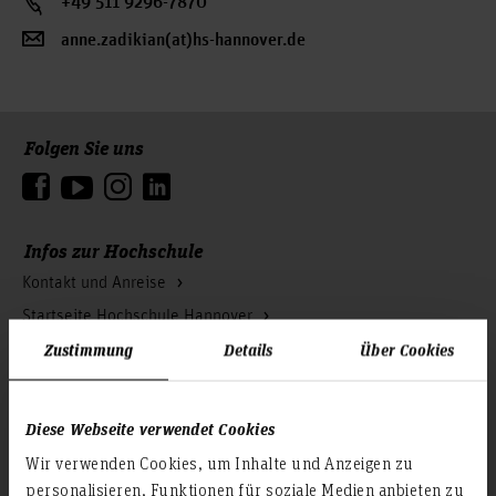
+49 511 9296-7870
anne.zadikian(at)hs-hannover.de
Folgen Sie uns
Zum Seitenanfang
Infos zur Hochschule
Kontakt und Anreise
Startseite Hochschule Hannover
Zustimmung
Details
Über Cookies
Presse
Personensuche
Karriere
Diese Webseite verwendet Cookies
Wir verwenden Cookies, um Inhalte und Anzeigen zu
Service & Organisation
personalisieren, Funktionen für soziale Medien anbieten zu