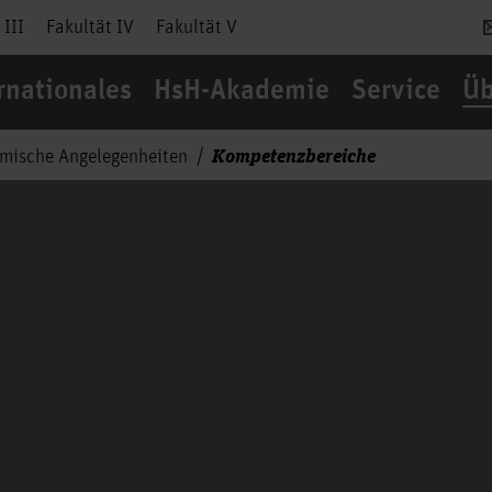
 III
Fakultät IV
Fakultät V
rnationales
HsH-Akademie
Service
Üb
Kompetenzbereiche
mische Angelegenheiten