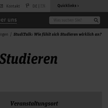
|
EN
Quicklinks
Kontakt
DE
er uns
Suche
StudiTalk: Wie fühlt sich Studieren wirklich an?
ungen
 Studieren
Veranstal­tungs­ort