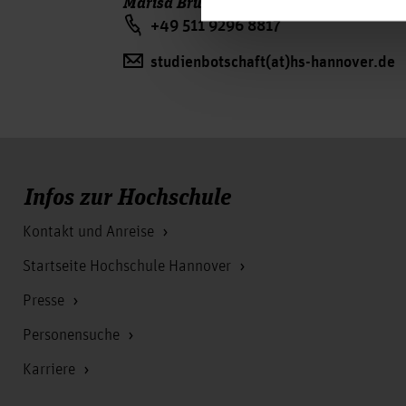
Marisa Bruhin
+49 511 9296 8817
studienbotschaft(at)hs-hannover.de
Infos zur Hochschule
Kontakt und Anreise
Startseite Hochschule Hannover
Presse
Personensuche
Karriere