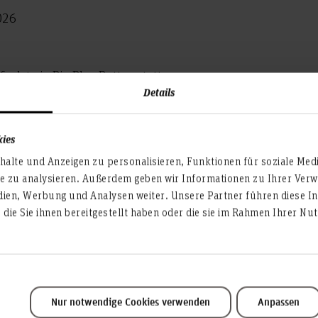
026
indet via Big Blue Button statt.
Details
ei und ohne Anmeldung möglich. Schalte dich einfach
dienbotschafter*innen ins Gespräch.
kies
alte und Anzeigen zu personalisieren, Funktionen für soziale Med
Teilen
te zu analysieren. Außerdem geben wir Informationen zu Ihrer Ve
dien, Werbung und Analysen weiter. Unsere Partner führen diese I
die Sie ihnen bereitgestellt haben oder die sie im Rahmen Ihrer N
Nur notwendige Cookies verwenden
Anpassen