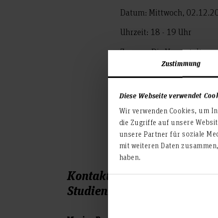
Datum: Mittwoch, 02.12.2
Uhrzeit: 18 - 19 Uhr
Zugang: Die Veranstaltung f
Zustimmung
Die Teilnahme ist kostenfr
dazu und komm mit den Stu
Diese Webseite verwendet Coo
Wir verwenden Cookies, um Inh
Link zur Veranstaltung
die Zugriffe auf unsere Websi
unsere Partner für soziale Me
mit weiteren Daten zusammen, 
haben.
Kontakt Team
Studienbotschafter*innen