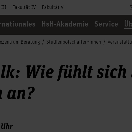
 III
Fakultät IV
Fakultät V
rnationales
HsH-Akademie
Service
Üb
cezentrum Beratung
Studienbotschafter*innen
Veranstalt
lk: Wie fühlt sich
h an?
 Uhr