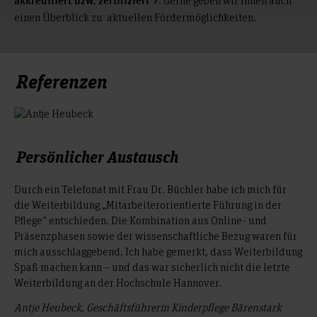
akkreditiert bzw. zertifiziert
Seminar durchgeführt werden. Die unterschiedlichen
oder mehrere Jahre relevante Berufserfahrung sind
Inhalte vermittelt, die die Bedürfnisse und Anforderungen
einen Überblick zu aktuellen Fördermöglichkeiten.
Formate in Präsenz, online oder hybrid orientieren sich am
wünschenswert. Einzelne Module können nach Absprache als
Ihrer Institution in den Fokus rücken. Sie können entweder
Bedarf Berufstätiger und ermöglichen eine hohe Flexibilität.
Hochschulzertifikatskurse anerkannt werden.
auf bereits bestehende Seminare zurückgreifen oder sich ein
individuelles Programm für eine Inhouse-Schulung
Nach Abschluss der Qualifizierung erhalten Sie von der HsH-
zusammenstellen lassen. Gerne erörtern wir gemeinsam
Referenzen
Akademie ein Hochschulzertifikat. Diverse Programme sind
verschiedene Optionen.
durch die ausgewiesenen ECTS-Punkte bei zukünftigen
Studienleistungen anrechenbar. Ebenso können Sie bei
ausgewählten Programmen ein IHK-Zertifikat erwerben.
Sprechen Sie uns hierzu gerne an.
Persönlicher Austausch
Durch ein Telefonat mit Frau Dr. Büchler habe ich mich für
die Weiterbildung „Mitarbeiterorientierte Führung in der
Pflege“ entschieden. Die Kombination aus Online- und
Präsenzphasen sowie der wissenschaftliche Bezug waren für
mich ausschlaggebend. Ich habe gemerkt, dass Weiterbildung
Spaß machen kann – und das war sicherlich nicht die letzte
Weiterbildung an der Hochschule Hannover.
Antje Heubeck, Geschäftsführerin Kinderpflege Bärenstark