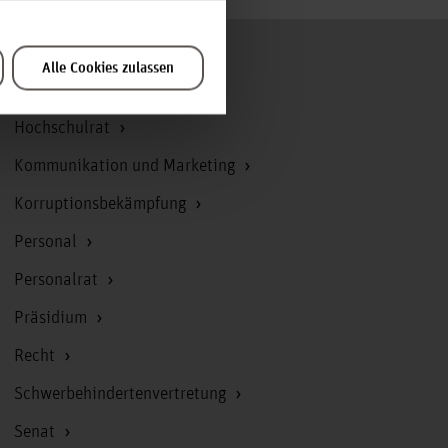
Zum Seitenanfang
Alle Cookies zulassen
Hochschulrat
Kommunikation und Marketing
Korruptionsbekämpfung
Personal
Personalrat
Präsidium
Recht
Schwerbehindertenvertretung
Senat