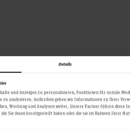
Details
iefen
kies
alte und Anzeigen zu personalisieren, Funktionen für soziale Med
te zu analysieren. Außerdem geben wir Informationen zu Ihrer Ve
dien, Werbung und Analysen weiter. Unsere Partner führen diese I
Anschrift der Fakultäten
Stand
die Sie ihnen bereitgestellt haben oder die sie im Rahmen Ihrer N