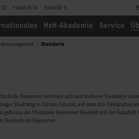
 III
Fakultät IV
Fakultät V
rnationales
HsH-Akademie
Service
Üb
Standorte
udemanagement
chschule Hannover verteilen sich auf mehrere Standorte inn
nger Stadtweg in Linden hinaus, auf dem drei Fakultäten ang
ren gehören die Standorte Hannover-Kleefeld mit der Fakultät
ur Hochschule Hannover.