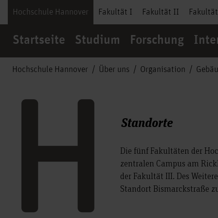
Hochschule Hannover
Fakultät I
Fakultät II
Fakultät
Startseite
Studium
Forschung
Inte
Hochschule Hannover
Über uns
Organisation
Gebä
Standorte
Die fünf Fakultäten der Ho
zentralen Campus am Rickli
der Fakultät III. Des Weite
Standort Bismarckstraße z