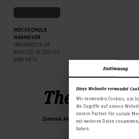
HOCHSCHULE
HANNOVER
UNIVERSITY OF
APPLIED SCIENCES
AND ARTS
Zustimmung
Themen vert
Diese Webseite verwendet Coo
Wir verwenden Cookies, um Inh
die Zugriffe auf unsere Websi
unsere Partner für soziale Me
Zentrale Anschrift
mit weiteren Daten zusammen, 
haben.