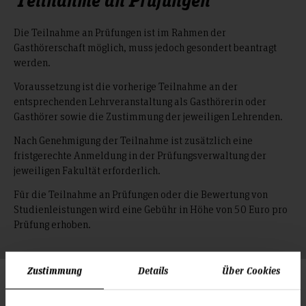
Die Teilnahme an Prüfungen ist im Rahmen der
Gasthörerschaft möglich, muss jedoch gesondert beantragt
werden.
Voraussetzung ist die vorherige Teilnahme an der
entsprechenden Lehrveranstaltung als Gasthörerin oder
Gasthörer sowie die Zustimmung der jeweiligen Lehrenden.
Nach Genehmigung der Teilnahme ist zusätzlich eine
fristgerechte Anmeldung in der Prüfungsverwaltung der
jeweiligen Fakultät erforderlich.
Für die Teilnahme an Prüfungen oder die Bewertung von
Studienleistungen wird eine Gebühr in Höhe von 50 Euro pro
Prüfung erhoben.
Zustimmung
Details
Über Cookies
Antragsformulare