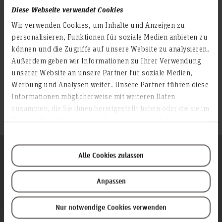
Diese Webseite verwendet Cookies
-
Antrag auf Zulassung als Gasthörerschaft (deutsch)
Wir verwenden Cookies, um Inhalte und Anzeigen zu
- Antrag auf Zulassung als Gasthörerschaft (englisch)
personalisieren, Funktionen für soziale Medien anbieten zu
-
können und die Zugriffe auf unsere Website zu analysieren.
Antrag auf Teilnahme an Prüfungen für Gasthörschaft
Außerdem geben wir Informationen zu Ihrer Verwendung
(deutsch)
unserer Website an unsere Partner für soziale Medien,
Werbung und Analysen weiter. Unsere Partner führen diese
-
Informationen möglicherweise mit weiteren Daten
Antrag auf Teilnahme an Prüfungen für Gasthörschaft
zusammen, die Sie ihnen bereitgestellt haben oder die sie im
(englisch)
Rahmen Ihrer Nutzung der Dienste gesammelt haben.
Wichtige Hinweise
Alle Cookies zulassen
Die Gasthörerschaft gilt jeweils nur für ein Semester und
Anpassen
endet automatisch mit Ablauf des Semesters. Für ein
weiteres Semester ist ein neuer Antrag erforderlich.
Nur notwendige Cookies verwenden
Für jede Fakultät ist ein gesonderter Antrag zu stellen.