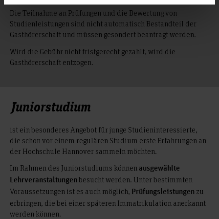
Die Teilnahme an Prüfungen und die Bewertung von
Studienleistungen sind nicht automatisch Bestandteil der
Gasthörerschaft und müssen gesondert beantragt werden.
Wird die Gebühr nicht fristgerecht gezahlt, wird die
Gasthörerschaft entzogen.
Juniorstudium
ist ein besonderes Angebot für junge Studieninteressierte,
die schon vor einem regulären Studium erste Erfahrungen an
der Hochschule Hannover sammeln möchten.
Im Rahmen des Juniorstudiums können
ausgewählte
besucht werden. Unter bestimmten
Lehrveranstaltungen
Voraussetzungen ist es auch möglich,
zu
Prüfungsleistungen
erbringen, die bei einer späteren Immatrikulation anerkannt
werden können.