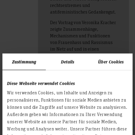
rechtsextremes und
antifeministisches Gedankengut.
Der Vortrag von Veronika Kracher
zeigte Zusammenhänge,
Mechanismen und Funktionen
von Frauenhass und Rassismus
im Netz auf und in einen
gesamtgesellschaftlichen
Zustimmung
Details
Über Cookies
Kontext gesetzt. Er fand Online in
Kooperation mit der LUH sowie
Universität Hildesheim und der
HAWK am 27.11.2024 statt.
Diese Webseite verwendet Cookies
Wir verwenden Cookies, um Inhalte und Anzeigen zu
personalisieren, Funktionen für soziale Medien anbieten zu
können und die Zugriffe auf unsere Website zu analysieren.
Außerdem geben wir Informationen zu Ihrer Verwendung
unserer Website an unsere Partner für soziale Medien,
Werbung und Analysen weiter. Unsere Partner führen diese