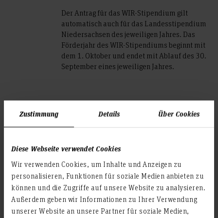
Der Antrag für das WIR-Stipendium gilt
automatisch auch für das Landesstipendium
Niedersachsen des jeweiligen Jahres. Das
Förderjahr des WIR-Stipendiums beginnt mit
dem 1. Oktober und endet mit Ablauf des 30.
September eines jeweiligen Jahres.
Zustimmung
Details
Über Cookies
Die Antragstellung erfolgt erstmals bitte
Diese Webseite verwendet Cookies
ausschließlich
Wir verwenden Cookies, um Inhalte und Anzeigen zu
personalisieren, Funktionen für soziale Medien anbieten zu
online
!
können und die Zugriffe auf unsere Website zu analysieren.
Außerdem geben wir Informationen zu Ihrer Verwendung
unserer Website an unsere Partner für soziale Medien,