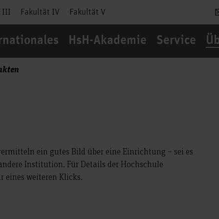
 III
Fakultät IV
Fakultät V
rnationales
HsH-Akademie
Service
Üb
akten
rmitteln ein gutes Bild über eine Einrichtung – sei es
ndere Institution. Für Details der Hochschule
r eines weiteren Klicks.