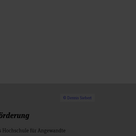
© Dennis Siebert
örderung
s Hochschule für Angewandte