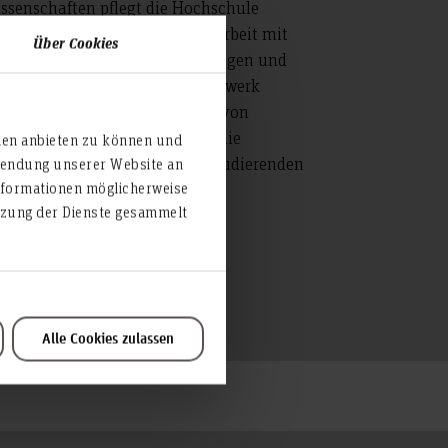
ssenschaften pflegt die Hochschule
nnover eine enge Zusammenarbeit mit
Über Cookies
dustrie, öffentlichen Einrichtungen und
teressenverbänden. Dieses Netzwerk
möglicht neben der Förderung von
teressen der Hochschule auch die
ien anbieten zu können und
nanzielle Unterstützung von Studierenden
rwendung unserer Website an
er Stipendien.
nformationen möglicherweise
utzung der Dienste gesammelt
Weiterlesen
Alle Cookies zulassen