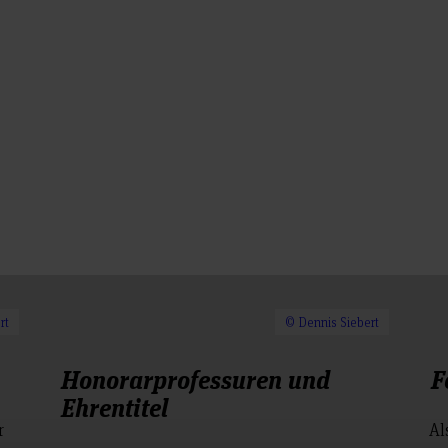
rt
© Dennis Siebert
Honorarprofessuren und
F
Ehrentitel
r
Al