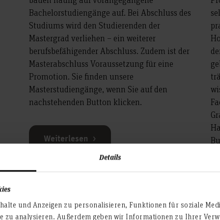
Bachelorstudiengänge auf. Bei Abschluss des
se
Studiums wird den Studierenden der
pr
Mastergrad verliehen – ein weiterer
Ho
berufsbefähigender Abschluss. Zudem ist der
de
Masterabschluss Voraussetzung für eine
ge
Promotion. Sie finden unsere
tr
Masterstudiengänge, wenn Sie auf den
wi
nachstehenden Button klicken.
Fa
Gr
Ha
Weiterlesen
Bu
Details
We
kies
alte und Anzeigen zu personalisieren, Funktionen für soziale Med
te zu analysieren. Außerdem geben wir Informationen zu Ihrer Ve