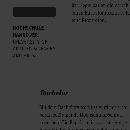
der Regel bauen die versch
einen Bachelorabschluss f
eine Promotion.
HOCHSCHULE
HANNOVER
UNIVERSITY OF
APPLIED SCIENCES
AND ARTS
Bachelor
Mit dem Bachelorabschluss wird der erste
berufsbefähigende Hochschulabschluss
erworben. Die Regelstudienzeit beträgt je
nach Studiengang zwischen drei und vier