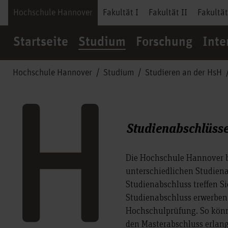
Hochschule Hannover
Fakultät I
Fakultät II
Fakultät
Startseite
Studium
Forschung
Inte
Hochschule Hannover
Studium
Studieren an der HsH
Studienabschlüss
Die Hochschule Hannover bi
unterschiedlichen Studiena
Studienabschluss treffen S
Studienabschluss erwerben
Hochschulprüfung. So könn
den Masterabschluss erlang