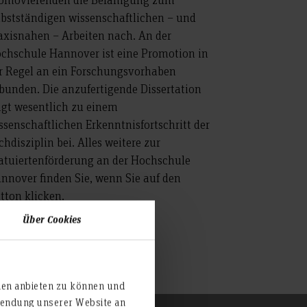
lbstständigen wissenschaftlichen – und
axisnahen – Arbeiten nach. An der
chschule Hannover ist eine Promotion in
r Regel an ein Forschungsvorhaben
bunden. Die anzufertigende Dissertation
ägt wesentlich zu einem
ssenschaftlichen Erkenntnisfortschritt der
chdisziplin bei. Alles weitere zur
atuiertenförderung an der Hochschule
nnover finden Sie, wenn Sie auf den
tton klicken.
Über Cookies
iterlesen
ien anbieten zu können und
rwendung unserer Website an