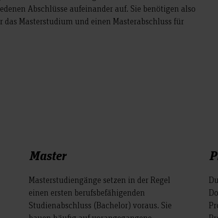
iedenen Abschlüsse aufeinander auf. Sie benötigen also
ür das Masterstudium und einen Masterabschluss für
Master
P
Masterstudiengänge setzen in der Regel
Du
einen ersten berufsbefähigenden
Do
Studienabschluss (Bachelor) voraus. Sie
Pr
bauen häufig auf vorangegangene
Pr