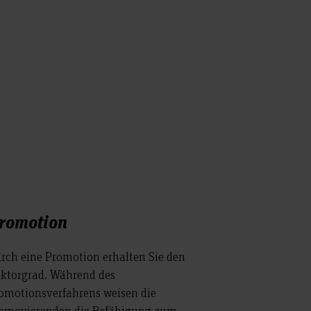
romotion
rch eine Promotion erhalten Sie den
ktorgrad. Während des
omotionsverfahrens weisen die
omovierenden die Befähigung zum