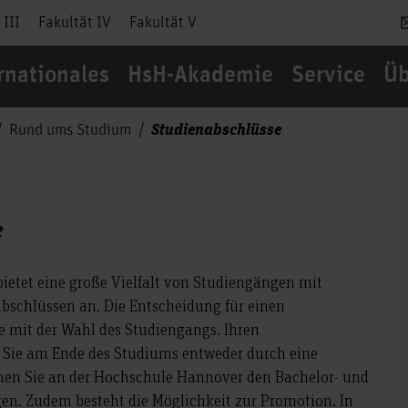
 III
Fakultät IV
Fakultät V
rnationales
HsH-Akademie
Service
Üb
Studienabschlüsse
Rund ums Studium
e
etet eine große Vielfalt von Studiengängen mit
bschlüssen an. Die Entscheidung für einen
ie mit der Wahl des Studiengangs. Ihren
 Sie am Ende des Studiums entweder durch eine
en Sie an der Hochschule Hannover den Bachelor- und
en. Zudem besteht die Möglichkeit zur Promotion. In