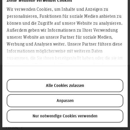
Wir verwenden Cookies, um Inhalte und Anzeigen zu
personalisieren, Funktionen für soziale Medien anbieten zu
Themen vertiefen
können und die Zugriffe auf unsere Website zu analysieren.
Außerdem geben wir Informationen zu Ihrer Verwendung
unserer Website an unsere Partner für soziale Medien,
Partnerhochschulen
Werbung und Analysen weiter. Unsere Partner führen diese
Internationale Projekte
WANDERLUST
Informationen möglicherweise mit weiteren Daten
zusammen, die Sie ihnen bereitgestellt haben oder die sie im
Rahmen Ihrer Nutzung der Dienste gesammelt haben.
Folgen Sie uns
Zum Seitenanfang
Alle Cookies zulassen
Infos zur Hochschule
Anpassen
Kontakt und Anreise
Nur notwendige Cookies verwenden
Startseite Hochschule Hannover
Presse