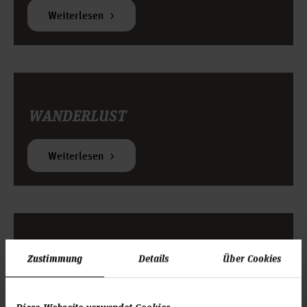
Weiterlesen
WANDERLUST
Weiterlesen
ERASMUS+
Zustimmung
Details
Über Cookies
Weiterlesen
Diese Webseite verwendet Cookies