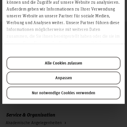
(nur
Internationalisierungsstrategie@HsH 2023-2026
können und die Zugriffe auf unsere Website zu analysieren.
hochschulintern abrufbar)
Außerdem geben wir Informationen zu Ihrer Verwendung
unserer Website an unsere Partner für soziale Medien,
Werbung und Analysen weiter. Unsere Partner führen diese
Informationen möglicherweise mit weiteren Daten
Folgen Sie uns
Zum Seitenanfang
zusammen, die Sie ihnen bereitgestellt haben oder die sie im
Rahmen Ihrer Nutzung der Dienste gesammelt haben.
Infos zur Hochschule
Alle Cookies zulassen
Kontakt und Anreise
Startseite Hochschule Hannover
Anpassen
Presse
Personensuche
Nur notwendige Cookies verwenden
Karriere
Service & Organisation
Akademische Angelegenheiten