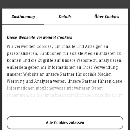
Zustimmung
Details
Über Cookies
Folgen Sie uns
Zum Seitenanfang
Diese Webseite verwendet Cookies
Infos zur Hochschule
Wir verwenden Cookies, um Inhalte und Anzeigen zu
personalisieren, Funktionen für soziale Medien anbieten zu
Kontakt und Anreise
können und die Zugriffe auf unsere Website zu analysieren.
Startseite Hochschule Hannover
Außerdem geben wir Informationen zu Ihrer Verwendung
Presse
unserer Website an unsere Partner für soziale Medien,
Personensuche
Werbung und Analysen weiter. Unsere Partner führen diese
Informationen möglicherweise mit weiteren Daten
Karriere
zusammen, die Sie ihnen bereitgestellt haben oder die sie im
Rahmen Ihrer Nutzung der Dienste gesammelt haben.
Service & Organisation
Akademische Angelegenheiten
Antidiskriminierungsstelle
Alle Cookies zulassen