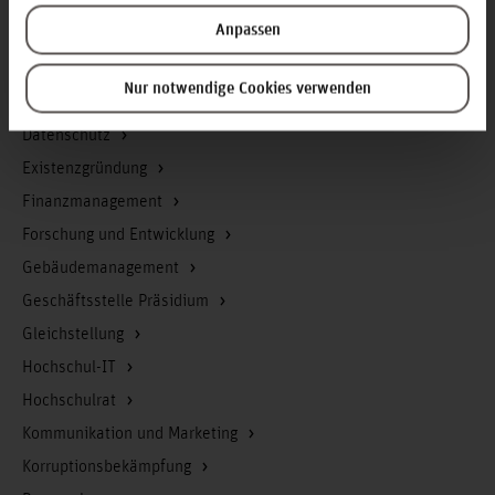
Arbeitssicherheit
Anpassen
Berufungsmanagement
Bibliothek
Nur notwendige Cookies verwenden
Campusmanagement
Datenschutz
Existenzgründung
Finanzmanagement
Forschung und Entwicklung
Gebäudemanagement
Geschäftsstelle Präsidium
Gleichstellung
Hochschul-IT
Hochschulrat
Kommunikation und Marketing
Korruptionsbekämpfung