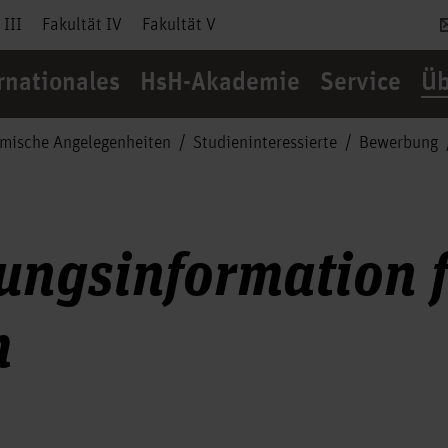
 III
Fakultät IV
Fakultät V
rnationales
HsH-Akademie
Service
Üb
mische Angelegenheiten
Studieninteressierte
Bewerbung
ngsinformation f
m