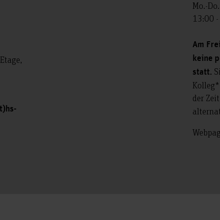
Mo.-Do.
13:00 -
Am Frei
keine 
Etage,
Si
statt.
Kolleg*
der Zei
t)hs-
alterna
Webpa