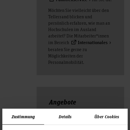
Möchten Sie vielleicht über den
Tellerrand blicken und
persönlich erfahren, wie man an
Hochschulen im Ausland
arbeitet? Die Mitarbeiter*innen
im Bereich
Internationales
beraten Sie gerne zu
Möglichkeiten der
Personalmobilität.
Angebote
Studienberatung
Zustimmung
Details
Über Cookies
Career Center
Internationales