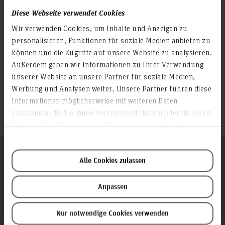
Offene Hochschule
Diese Webseite verwendet Cookies
Servicebüro
Beeinträchtigung und
Wir verwenden Cookies, um Inhalte und Anzeigen zu
Studium
personalisieren, Funktionen für soziale Medien anbieten zu
Familienservice
können und die Zugriffe auf unsere Website zu analysieren.
Außerdem geben wir Informationen zu Ihrer Verwendung
Schwerbehindertenvertretung
unserer Website an unsere Partner für soziale Medien,
(SBV)
Kontakt
Werbung und Analysen weiter. Unsere Partner führen diese
Informationen möglicherweise mit weiteren Daten
zusammen, die Sie ihnen bereitgestellt haben oder die sie im
Rahmen Ihrer Nutzung der Dienste gesammelt haben.
Folgen Sie uns
Zum Seitenanfang
Alle Cookies zulassen
Anpassen
Infos zur Hochschule
Kontakt und Anreise
Nur notwendige Cookies verwenden