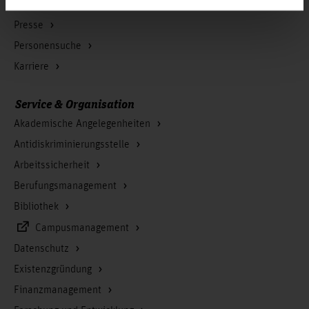
Startseite Hochschule Hannover
Presse
Personensuche
Karriere
Service & Organisation
Akademische Angelegenheiten
Antidiskriminierungsstelle
Arbeitssicherheit
Berufungsmanagement
Bibliothek
Campusmanagement
Datenschutz
Existenzgründung
Finanzmanagement