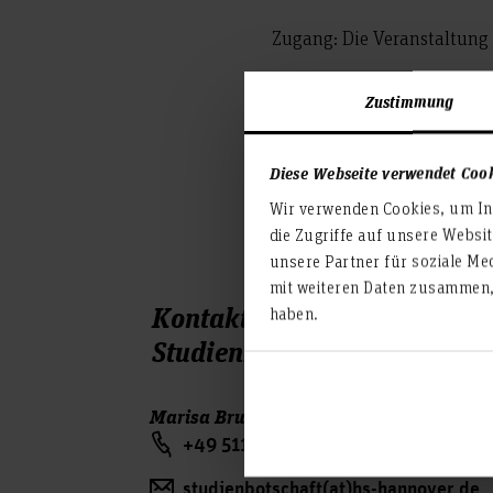
Zugang: Die Veranstaltung f
Die Teilnahme ist kostenfr
Zustimmung
dazu und komm mit den Stu
Diese Webseite verwendet Coo
Link zur Veranstaltung
Wir verwenden Cookies, um Inh
die Zugriffe auf unsere Websi
unsere Partner für soziale Me
mit weiteren Daten zusammen, 
Kontakt Team
haben.
Studienbotschafter*innen
Marisa Bruhin
+49 511 9296 8817
studienbotschaft(at)hs-hannover.de