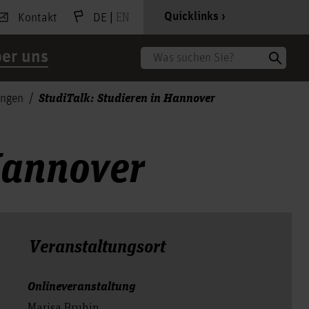
|
EN
Quicklinks
Kontakt
DE
er uns
Suche
StudiTalk: Studieren in Hannover
ungen
Hannover
Veranstal­tungs­ort
Onlineveranstaltung
Marisa Bruhin