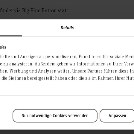
indet via Big Blue Button statt.
ei und ohne Anmeldung möglich. Schalte dich einfach
Details
dienbotschafter*innen ins Gespräch.
kies
Teilen
alte und Anzeigen zu personalisieren, Funktionen für soziale Med
te zu analysieren. Außerdem geben wir Informationen zu Ihrer Ve
dien, Werbung und Analysen weiter. Unsere Partner führen diese I
die Sie ihnen bereitgestellt haben oder die sie im Rahmen Ihrer N
Nur notwendige Cookies verwenden
Anpassen