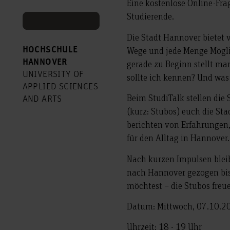
Eine kostenlose Online-Fra
Studierende.
Die Stadt Hannover bietet v
Wege und jede Menge Mögli
HOCHSCHULE
HANNOVER
gerade zu Beginn stellt ma
UNIVERSITY OF
sollte ich kennen? Und wa
APPLIED SCIENCES
Beim StudiTalk stellen di
AND ARTS
(kurz: Stubos) euch die Sta
berichten von Erfahrungen, 
für den Alltag in Hannover.
Nach kurzen Impulsen bleib
nach Hannover gezogen bist
möchtest – die Stubos freue
Datum: Mittwoch, 07.10.2
Uhrzeit: 18 - 19 Uhr