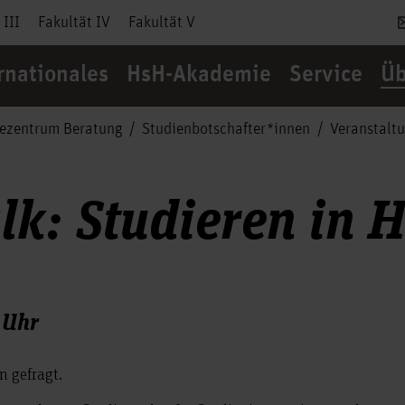
 III
Fakultät IV
Fakultät V
rnationales
HsH-Akademie
Service
Üb
cezentrum Beratung
Studienbotschafter*innen
Veranstalt
lk: Studieren in 
 Uhr
en gefragt.