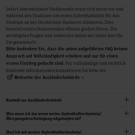
Jede/r internationale Studierende muss sich meist vor und
während des Studiums um einen Aufenthaltstitel für das
Studium an der Hochschule Hannover kümmern. Dies
bereitet vielen Studierenden oftmals großen Stress. Die
wichtigsten Fragen und Antworten haben wir daher hier für
Sie gesammelt.
Bitte bedenken Sie, dass die unten aufgeführten FAQ keinen
Anspruch auf Vollständigkeit erheben und nur für einen
Für vollständige und rechtlich
ersten Einstieg gedacht sind.
bindende Informationen kontaktieren Sie bitte die
.
Webseite der Ausländerbehörde
Kontakt zur Ausländerbehörde
Was muss ich tun wenn meine Aufenthaltserlaubnis/
Ausländerbehörde der Stadt Hannover
Übergangsbescheinigung abgelaufen ist?
Team 7 – Kundenservice für Fachkräfte und Studierende
Melden Sie sich vor Ablauf Ihrer Aufenthaltserlaubnis/
Darf ich mit meiner Aufenthaltserlaubnis/