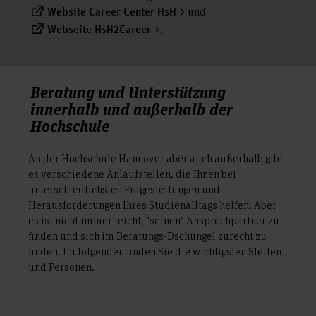
www.immowelt.de
und
Website Career Center HsH
Studentenwohnheim C5
.
Webseite HsH2Career
Hainbase
Clemensburse
Darüber hinaus gibt Hannover auch einige Agenturen, die Sie
bei Ihrer Unterkunftssuche unterstützen können.
Beratung und Unterstützung
Normalerweise fällt dabei eine Vermittlungsgebühr an.
innerhalb und außerhalb der
Hochschule
An der Hochschule Hannover aber auch außerhalb gibt
es verschiedene Anlaufstellen, die Ihnen bei
unterschiedlichsten Fragestellungen und
Herausforderungen Ihres Studienalltags helfen. Aber
es ist nicht immer leicht, "seinen" Ansprechpartner zu
finden und sich im Beratungs-Dschungel zurecht zu
finden. Im folgenden finden Sie die wichtigsten Stellen
und Personen.