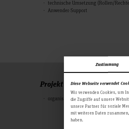
technische Umsetzung (Rollen/Rechte,
Anwender-Support
Zustimmung
Projekt HISinOne EXA
Diese Webseite verwendet Coo
Wir verwenden Cookies, um Inh
organisatorische Unterstützung (u. a
die Zugriffe auf unsere Websi
unsere Partner für soziale Me
mit weiteren Daten zusammen, 
haben.