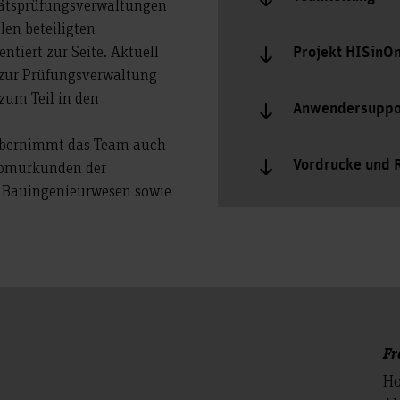
ltätsprüfungsverwaltungen
len beteiligten
tiert zur Seite. Aktuell
Projekt HISinO
 zur Prüfungsverwaltung
 zum Teil in den
Anwendersuppo
ernimmt das Team auch
Vordrucke und 
plomurkunden der
d Bauingenieurwesen sowie
Fr
Ho