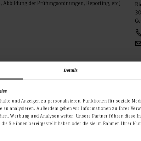
 Abbildung der Prüfungsordnungen, Reporting, etc)
Ri
30
Ge
Details
kies
Fr
alte und Anzeigen zu personalisieren, Funktionen für soziale Med
Ho
. Testung, Datenbereinigung, Dokumentationen)
te zu analysieren. Außerdem geben wir Informationen zu Ihrer Ve
Ak
dien, Werbung und Analysen weiter. Unsere Partner führen diese I
Ri
die Sie ihnen bereitgestellt haben oder die sie im Rahmen Ihrer N
30
Ge