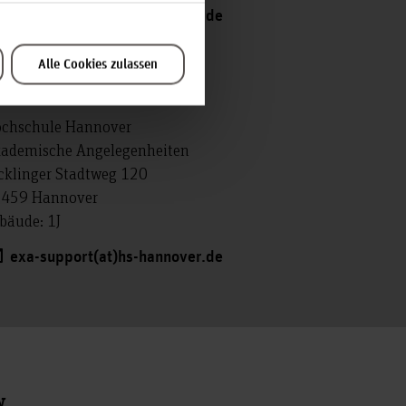
exa-support(at)hs-hannover.de
Alle Cookies zulassen
au Olivia Kahle
chschule Hannover
ademische Angelegenheiten
cklinger Stadtweg 120
459 Hannover
bäude: 1J
exa-support(at)hs-hannover.de
N