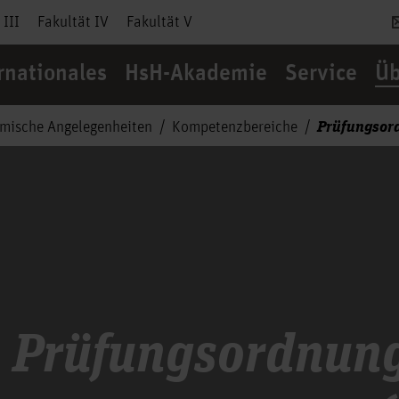
 III
Fakultät IV
Fakultät V
rnationales
HsH-Akademie
Service
Üb
Prüfungso
mische Angelegenheiten
Kompetenzbereiche
 Prüfungsordnung