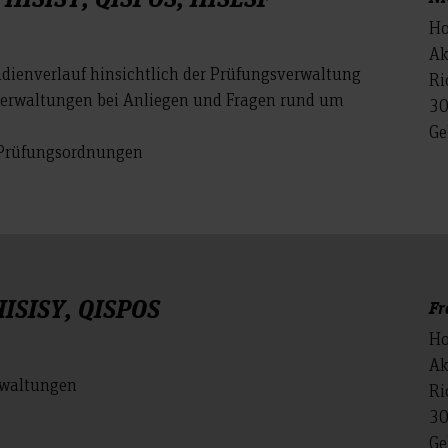
Ho
Ak
udienverlauf hinsichtlich der Prüfungsverwaltung
Ri
verwaltungen bei Anliegen und Fragen rund um
30
Ge
 Prüfungsordnungen
ISISY, QISPOS
Fr
Ho
Ak
rwaltungen
Ri
30
Ge