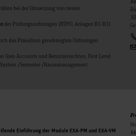
Ak
ltäten bei der Umsetzung von neuen
Ri
30
der Prüfungsordnungen (BTPO, Anlagen B1-B3)
en
Ge
durch das Präsidium genehmigten Ordnungen
von User-Accounts und Benutzerrechten, First Level
ng, System-/Semester-/Raummanagement
Fr
Ho
eifende Einführung der Module EXA-PM und EXA-VM
Ak