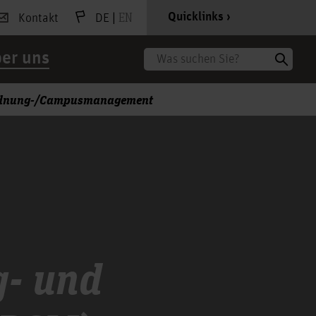
|
EN
Quicklinks
Kontakt
DE
er uns
Suche
rdnung-/Campusmanagement
- und