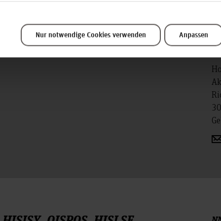
Nur notwendige Cookies verwenden
Anpassen
Fr
Ho
Ak
Ri
30
Ge
 HISISY, QISPOS, HISLSF
N