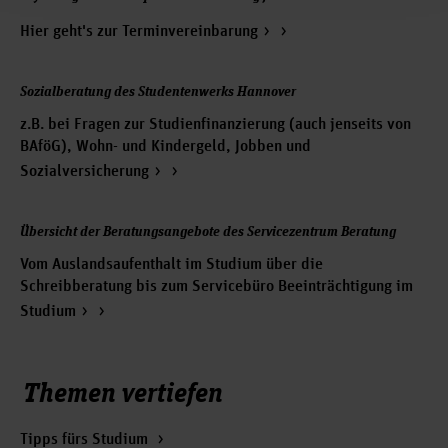
mit einem Pflichtmodul bzw. Pflichtteilmodul dieses
Studiengangs identisch ist, in den Studiengängen der
Hier geht's zur Terminvereinbarung
Abteilung Maschinenbau an der Hochschule Hannover
endgültig nicht bestanden wurde.
Quereinsteiger*innen und Wechsler*innen in die
Sozialberatung des Studentenwerks Hannover
Studiengänge Betriebswirtschaftslehre und International
Business Studies der Fakultät IV sollten außerdem die
z.B. bei Fragen zur Studienfinanzierung (auch jenseits von
beachten.
Hinweise zu einem Wechsel
BAföG), Wohn- und Kindergeld, Jobben und
Auch wenn es Hürden für ein weiteres Studium für Sie geben
Sozialversicherung
sollte,
schauen wir gerne mit Ihnen was möglich ist und beraten
Übersicht der Beratungsangebote des Servicezentrum Beratung
auch zu Alternativen
Vom Auslandsaufenthalt im Studium über die
Schreibberatung bis zum Servicebüro Beeinträchtigung im
Studium
Themen vertiefen
Tipps fürs Studium