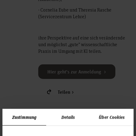
· Cornelia Eube und Theresia Rasche
(Servicezentrum Lehre)
ihre Perspektive auf eine sich verändernde
und möglichst „gute“ wissenschaftliche
Praxis im Umgang mit KI teilen.
Hier geht's zur Anmeldung
Teilen
Zustimmung
Details
Über Cookies
Veranstal­tungs­ort
Campus Kleefeld