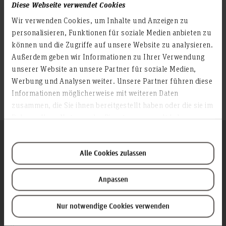
Diese Webseite verwendet Cookies
Blumhardtstraße 2
30625 Hannover
Wir verwenden Cookies, um Inhalte und Anzeigen zu
Deutschland
personalisieren, Funktionen für soziale Medien anbieten zu
3F.0.06
können und die Zugriffe auf unsere Website zu analysieren.
Außerdem geben wir Informationen zu Ihrer Verwendung
unserer Website an unsere Partner für soziale Medien,
Werbung und Analysen weiter. Unsere Partner führen diese
Informationen möglicherweise mit weiteren Daten
zusammen, die Sie ihnen bereitgestellt haben oder die sie im
Rahmen Ihrer Nutzung der Dienste gesammelt haben.
Folgen Sie uns
Zum Seitenanfang
Alle Cookies zulassen
Anpassen
Infos zur Hochschule
Kontakt und Anreise
Nur notwendige Cookies verwenden
Startseite Hochschule Hannover