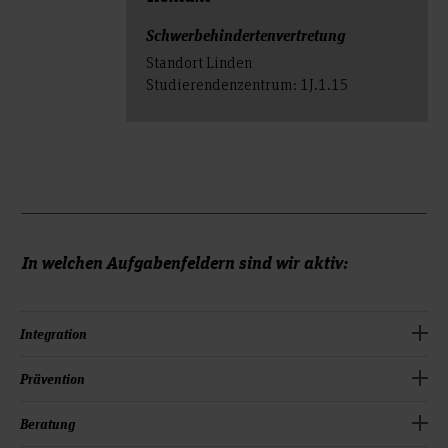
Schwerbehindertenvertretung
Standort Linden
Studierendenzentrum: 1J.1.15
In welchen Aufgabenfeldern sind wir aktiv:
Integration
Beteiligung und Beratung bei
Prävention
Stellenbesetzungsverfahren
Beratung und Unterstützung am Arbeitsplatz
Arbeitsplatzbewertung, Arbeitsplatzorganisation und
Beratung
Begleitung bei der Wiedereingliederung am Arbeitsplatz
"behinderungsgerechte" Umgestaltung