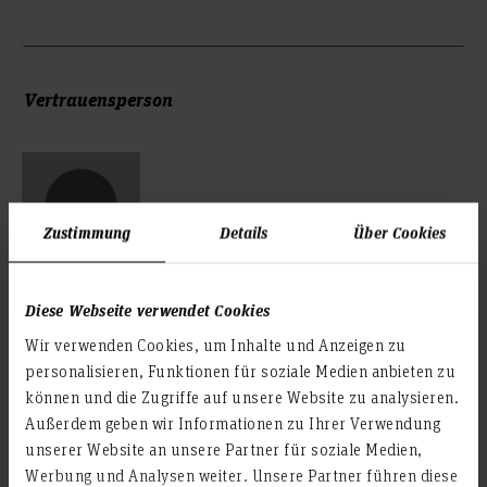
nach Krankheit oder Rehabilitation
Begleitende Hilfen im Arbeitsleben
Planung und Durchführung von Integrationsprojekten an
Anerkennung von Behinderungen (Antragswesen,
Mitarbeit in Gremien und Arbeitskreisen
der Hochschule
Widerspruch, Ausweis, Nachteilsausgleiche)
Beratung und Zusammenarbeit
Antrag auf Gleichstellung
Informationen über interne und externe Hilfsangebote
Vertrauensperson
Vermittlung externer Servicestellen für Beratung und
Unterstützung
Betriebliches Eingliederungsmanagement (BEM)
Zustimmung
Details
Über Cookies
Diese Webseite verwendet Cookies
Sabine Halling
Wir verwenden Cookies, um Inhalte und Anzeigen zu
Mitarbeiterin, Servicezentrum Beratung
personalisieren, Funktionen für soziale Medien anbieten zu
Raum: 1J.1.15
können und die Zugriffe auf unsere Website zu analysieren.
Ricklinger Stadtweg 120
Außerdem geben wir Informationen zu Ihrer Verwendung
Studierendenzentrum
unserer Website an unsere Partner für soziale Medien,
30459 Hannover
Werbung und Analysen weiter. Unsere Partner führen diese