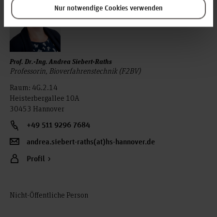
Nur notwendige Cookies verwenden
Prof. Dr.-Ing. Andrea Siebert-Raths
Professorin, Bioverfahrenstechnik (F2BV)
Raum: 4G.2.14
Heisterbergallee 10A
30453 Hannover
+49 511 9296 7684
andrea.siebert-raths(at)hs-hannover.de
Profil
Nicht-Öffentliche Person