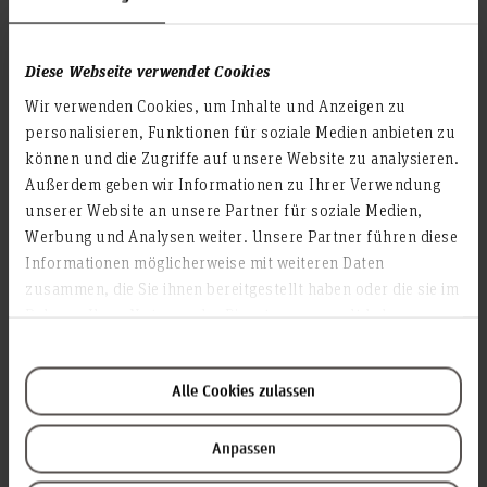
Diese Webseite verwendet Cookies
Wir verwenden Cookies, um Inhalte und Anzeigen zu
personalisieren, Funktionen für soziale Medien anbieten zu
können und die Zugriffe auf unsere Website zu analysieren.
Außerdem geben wir Informationen zu Ihrer Verwendung
Prof. Dr.-Ing. Kai Homeyer
unserer Website an unsere Partner für soziale Medien,
Professor, Elektro- und Informationstechnik (F1E)
Werbung und Analysen weiter. Unsere Partner führen diese
Raum: 1B.0.03
Informationen möglicherweise mit weiteren Daten
Ricklinger Stadtweg 120
zusammen, die Sie ihnen bereitgestellt haben oder die sie im
30459 Hannover
Rahmen Ihrer Nutzung der Dienste gesammelt haben.
kai.homeyer(at)hs-hannover.de
Profil
Alle Cookies zulassen
Anpassen