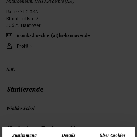
Mitarbeiterin, HsH Akademie (HA)
Raum: 3I.0.08A
Blumhardtstr. 2
30625 Hannover
monika.buechler(at)hs-hannover.de
Profil
N.N.
Studierende
Wiebke Schal
Vertretung Professor*innengruppe
Zustimmung
Details
Über Cookies