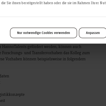
iegt in der Begleitung der Forschungsaktivitäten
die Sie ihnen bereitgestellt haben oder die sie im Rahmen Ihrer N
eldern Automatisierung, Data Science & KI.
in die Lehre
rkenntnisse aus den Forschungsvorhaben
egleitung wissenschaftlicher Talente und andererseits
innen, die außerhalb des Wissenschaftssystems tätig
Nur notwendige Cookies verwenden
Anpassen
er HannoTalents gefördert werden, können auch
ge Forschungs- und Transfervorhaben das Kolleg zum
ese Vorhaben können beispielsweise in folgendem
sdaten
k
gistikkonzepte
eit