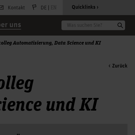
|
EN
Quicklinks
Kontakt
DE
er uns
Suche
olleg Automatisierung, Data Science und KI
Zurück
olleg
cience und KI