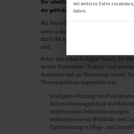
Der inhaltliche Schwerpunkt des Kollegs l
mit weiteren Daten zusammen, 
in den F
der geförderten Kollegiat*innen
haben.
Wir bauen Brücken zur
Translation der E
sowie in die Praxis: Einerseits durch die B
durch die Ansprache von Berufspraktiker*
sind.
Neben den sieben Kollegiat*innen, die üb
weitere Promotions-, Postdoc- und sonsti
Austausch und zur Vernetzung nutzen. Di
Themenspektrum angesiedelt sein:
Intelligente Nutzung von Produktion
Automatisierungstechnik und Roboti
selbstlernende Gebäudesteuerungen
selbstoptimierende Mobilitäts- und Lo
Digitalisierung in Pflege- und Gesundh