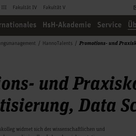
 III
Fakultät IV
Fakultät V
rnationales
HsH-Akademie
Service
Üb
Promotions- und Praxisk
ungsmanagement
HannoTalents
ons- und Praxisk
isierung, Data S
kolleg widmet sich der wissenschaftlichen und