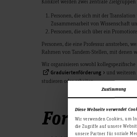
Konkret werden zwei zentrale Zielgruppen
Personen, die sich mit der Translatio
Zusammenarbeit von Wissenschaft und
Personen, die sich über ein Promotion
Personen, die eine Professur anstreben, we
Rahmen von Tandem-Stellen, mit denen wi
Wir organisieren sowohl kollegspezifische
und weiteren 
Graduiertenförderung
studieren oder arbeiten.
Zustimmung
Forschungsa
Diese Webseite verwendet Coo
Wir verwenden Cookies, um Inh
die Zugriffe auf unsere Websi
unsere Partner für soziale Me