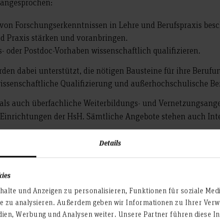
 angesprochen:
n von Forschungserkenntnissen in Lehre und Berufspraxis bes
 Praxis stärken und voranbringen.
s- oder Postdoc-Vorhaben wissenschaftlich qualifizieren.
rden dabei unterstützt, die nötigen Bausteine für ihre Berufun
ssenschaftliche Qualifizierung und außerhochschulische Ber
 als auch überfachliche Weiterbildungs- und Vernetzungsang
Einrichtungen der HsH. Sämtliche Angebote stehen auch Inter
Details
ktivitäten
kies
alte und Anzeigen zu personalisieren, Funktionen für soziale Med
te zu analysieren. Außerdem geben wir Informationen zu Ihrer Ve
dien, Werbung und Analysen weiter. Unsere Partner führen diese I