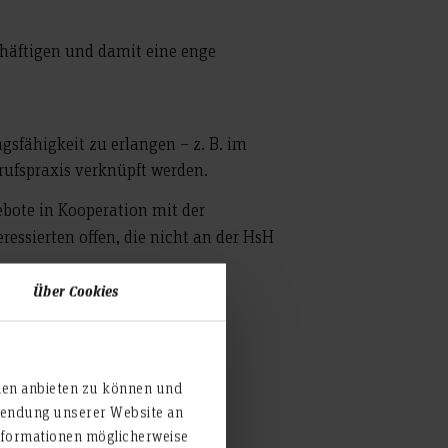
chäftigen und damit eine enge
gsfähigkeit zu erlangen – z. B. im
ufspraxis verknüpft werden.
ebote in Kooperation mit der
essierten offen, die nicht an der HsH
Über Cookies
ien anbieten zu können und
rwendung unserer Website an
nformationen möglicherweise