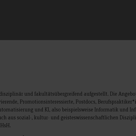
rdisziplinär und fakultätsübergreifend aufgestellt. Die Angeb
ierende, Promotionsinteressierte, Postdocs, Berufspraktiker*
 Automatisierung und KI, also beispielsweise Informatik und
h aus sozial-, kultur- und geisteswissenschaftlichen Diszipl
 HsH.