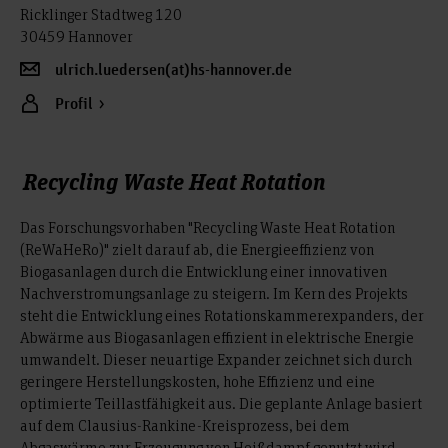
Ricklinger Stadtweg 120
30459 Hannover
ulrich.luedersen(at)hs-hannover.de
Profil
Recycling Waste Heat Rotation
Das Forschungsvorhaben "Recycling Waste Heat Rotation
(ReWaHeRo)" zielt darauf ab, die Energieeffizienz von
Biogasanlagen durch die Entwicklung einer innovativen
Nachverstromungsanlage zu steigern. Im Kern des Projekts
steht die Entwicklung eines Rotationskammerexpanders, der
Abwärme aus Biogasanlagen effizient in elektrische Energie
umwandelt. Dieser neuartige Expander zeichnet sich durch
geringere Herstellungskosten, hohe Effizienz und eine
optimierte Teillastfähigkeit aus. Die geplante Anlage basiert
auf dem Clausius-Rankine-Kreisprozess, bei dem
Abgaswärme zur Erzeugung von Heißdampf genutzt wird.