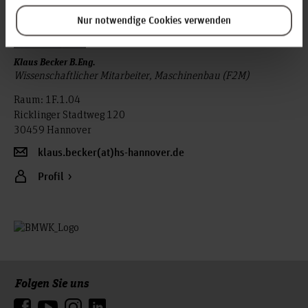
Nur notwendige Cookies verwenden
Klaus Becker B.Eng.
Wissenschaftlicher Mitarbeiter, Maschinenbau (F2M)
Raum: 1F.1.04
Ricklinger Stadtweg 120
30459 Hannover
klaus.becker(at)hs-hannover.de
Profil
Folgen Sie uns
Zum Seitenanfang