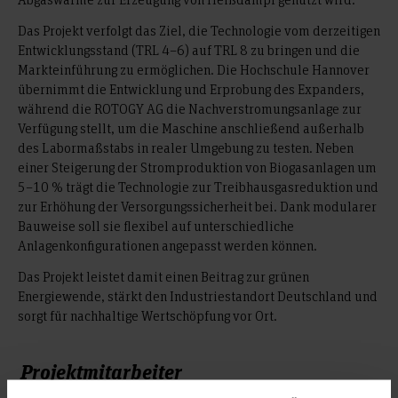
Das Projekt verfolgt das Ziel, die Technologie vom derzeitigen
Entwicklungsstand (TRL 4–6) auf TRL 8 zu bringen und die
Markteinführung zu ermöglichen. Die Hochschule Hannover
übernimmt die Entwicklung und Erprobung des Expanders,
während die ROTOGY AG die Nachverstromungsanlage zur
Verfügung stellt, um die Maschine anschließend außerhalb
des Labormaßstabs in realer Umgebung zu testen. Neben
einer Steigerung der Stromproduktion von Biogasanlagen um
5–10 % trägt die Technologie zur Treibhausgasreduktion und
zur Erhöhung der Versorgungssicherheit bei. Dank modularer
Bauweise soll sie flexibel auf unterschiedliche
Anlagenkonfigurationen angepasst werden können.
Das Projekt leistet damit einen Beitrag zur grünen
Energiewende, stärkt den Industriestandort Deutschland und
sorgt für nachhaltige Wertschöpfung vor Ort.
Projektmitarbeiter