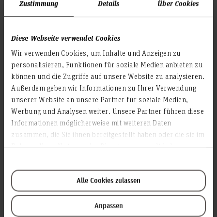
Zustimmung
Details
Über Cookies
Diese Webseite verwendet Cookies
Wir verwenden Cookies, um Inhalte und Anzeigen zu
personalisieren, Funktionen für soziale Medien anbieten zu
können und die Zugriffe auf unsere Website zu analysieren.
Außerdem geben wir Informationen zu Ihrer Verwendung
Stefan Düttmann
Wissenschaftlicher Mitarbeiter
unserer Website an unsere Partner für soziale Medien,
Werbung und Analysen weiter. Unsere Partner führen diese
Raum: 1F.1.04
Informationen möglicherweise mit weiteren Daten
Ricklinger Stadtweg 120
zusammen, die Sie ihnen bereitgestellt haben oder die sie im
30459 Hannover
Rahmen Ihrer Nutzung der Dienste gesammelt haben.
stefan.duettmann(at)hs-hannover.de
Alle Cookies zulassen
Anpassen