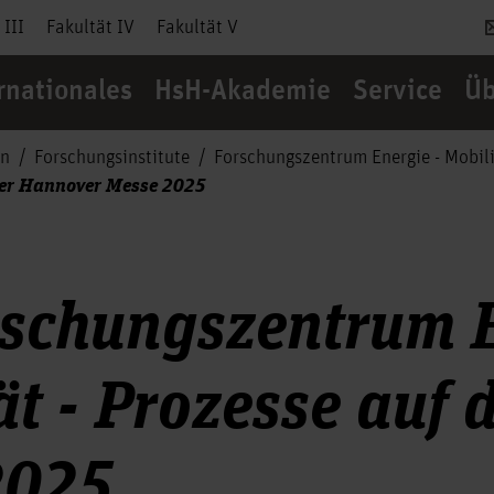
 III
Fakultät IV
Fakultät V
rnationales
HsH-Akademie
Service
Üb
en
Forschungsinstitute
Forschungszentrum Energie - Mobili
 der Hannover Messe 2025
schungszentrum E
ät - Prozesse auf
2025