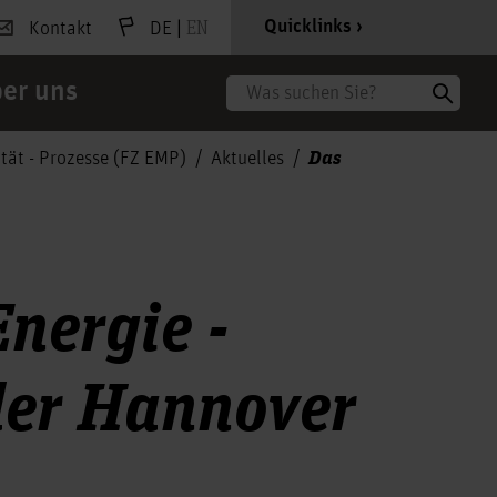
|
EN
Quicklinks
Kontakt
DE
er uns
Suche
Das
tät - Prozesse (FZ EMP)
Aktuelles
nergie -
 der Hannover