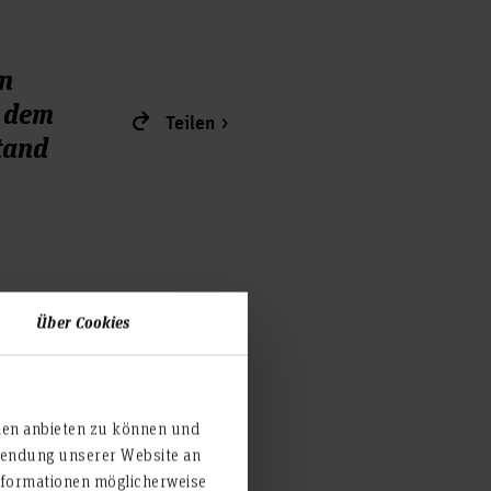
en
f dem
Teilen
tand
Über Cookies
ahren
 Labor
.
haltige
ien anbieten zu können und
rwendung unserer Website an
nformationen möglicherweise