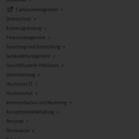
Bibliothek
Sonderregelung für den Studiengang Heilpädagogik (
). Beachten Sie bitte auch die Regelungen der
BAH
Campusmanagement
jeweiligen
.
Zulassungsordnungen
Datenschutz
Für den dualen Studiengang Pflege ist kein Vorpraktikum
Existenzgründung
nötig.
Finanzmanagement
Forschung und Entwicklung
Gebäudemanagement
Geschäftsstelle Präsidium
Gleichstellung
Hochschul-IT
Hochschulrat
Kommunikation und Marketing
Korruptionsbekämpfung
Personal
Personalrat