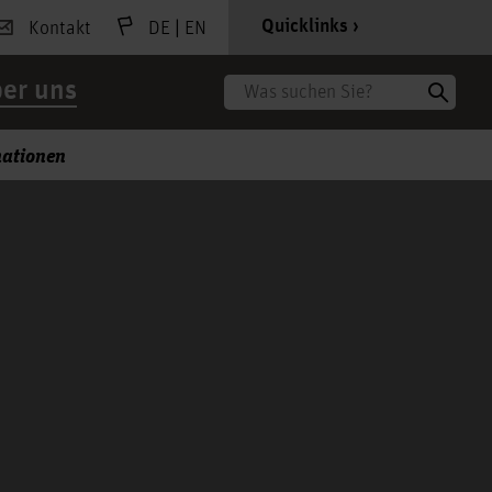
|
Quicklinks
Kontakt
DE
EN
er uns
Suche
mationen