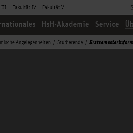
 III
Fakultät IV
Fakultät V
rnationales
HsH-Akademie
Service
Üb
Erstsemesterinfor
mische Angelegenheiten
Studierende