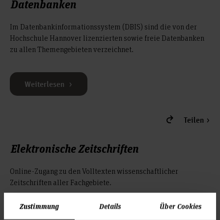
Datenbanken
Im Datenbankinformationssystem (DBIS) sind die von der
Hochschule Hannover lizenzierten sowie freie Datenbanken
zu allen Themengebieten verzeichnet.
Weiterlesen
Teilen
Elektronische Zeitschriften
Online-Zugang zu den Volltexten wissenschaftlicher
Zeitschriften aller Fachgebiete.
Zustimmung
Details
Über Cookies
Weiterlesen