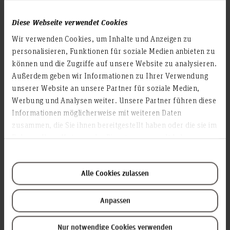
Diese Webseite verwendet Cookies
Teilen
Wir verwenden Cookies, um Inhalte und Anzeigen zu
personalisieren, Funktionen für soziale Medien anbieten zu
Abschlussarbeiten
können und die Zugriffe auf unsere Website zu analysieren.
Außerdem geben wir Informationen zu Ihrer Verwendung
Am Ende eines erfolgreichen HsH-Studiums steht die
unserer Website an unsere Partner für soziale Medien,
Abschlussarbeit - einige Arbeiten werden auch veröffentlicht.
Werbung und Analysen weiter. Unsere Partner führen diese
Informationen möglicherweise mit weiteren Daten
zusammen, die Sie ihnen bereitgestellt haben oder die sie im
Rahmen Ihrer Nutzung der Dienste gesammelt haben.
Weiterlesen
FAQ zur Literatursuche
Alle Cookies zulassen
Anpassen
Ist die von mir gesuchte Literatur in der Bibliothek der
Hochschule Hannover vorhanden?
Nur notwendige Cookies verwenden