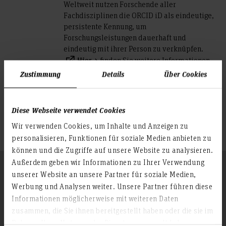
Weltweit nutzen Forschende aller
Fachdisziplinen die ORCID iD als eindeutige,
persistente Kennung, um
Forschungsleistungen dauerhaft und
eindeutig mit ihrer Person zu verknüpfen.
finden Sie weitere Informationen.
Hier
Zustimmung
Details
Über Cookies
Diese Webseite verwendet Cookies
Wir verwenden Cookies, um Inhalte und Anzeigen zu
personalisieren, Funktionen für soziale Medien anbieten zu
können und die Zugriffe auf unsere Website zu analysieren.
Außerdem geben wir Informationen zu Ihrer Verwendung
Folgen Sie uns
Zum Seitenanfang
unserer Website an unsere Partner für soziale Medien,
Werbung und Analysen weiter. Unsere Partner führen diese
Informationen möglicherweise mit weiteren Daten
zusammen, die Sie ihnen bereitgestellt haben oder die sie im
Infos zur Hochschule
Rahmen Ihrer Nutzung der Dienste gesammelt haben.