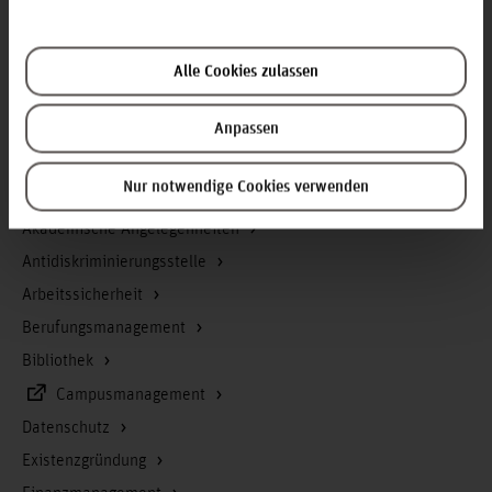
Kontakt und Anreise
Startseite Hochschule Hannover
Presse
Alle Cookies zulassen
Personensuche
Anpassen
Karriere
Nur notwendige Cookies verwenden
Service & Organisation
Akademische Angelegenheiten
Antidiskriminierungsstelle
Arbeitssicherheit
Berufungsmanagement
Bibliothek
Campusmanagement
Datenschutz
Existenzgründung