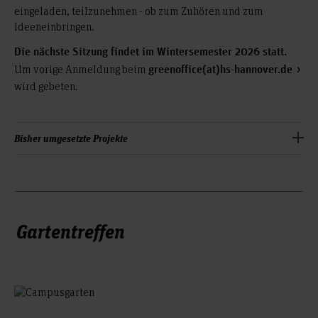
eingeladen, teilzunehmen - ob zum Zuhören und zum
Ideeneinbringen.
Die nächste Sitzung findet im Wintersemester 2026 statt.
Um vorige Anmeldung beim
greenoffice(at)hs-hannover.de
wird gebeten.
Bisher umgesetzte Projekte
Kampagne zum energiesparenden Nutzungsverhalten
durch
„Energie Check Sticker“
für
Ideenwettbewerb „Nachhaltiger Campusalltag“
Studierende und Mitarbeitende
: Das Präsidium der
Gartentreffen
Konzept für nachhaltige Mobilität
Hochschule Hannover hat im März 2024 das
beschlossen,
Konzept für nachhaltige Mobilität
welches die Grundlage für die nachhaltige Gestaltung
von Dienstreisen und Dienstgängen sowie für den
täglichen Weg zum Arbeits- und Studienplatz bietet.
Im März 2024 ist die HsH
Naturnahe Campusgestaltung: