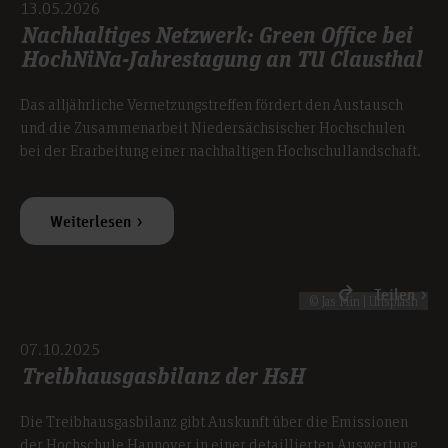
13.05.2026
Nachhaltiges Netzwerk: Green Office bei
HochNiNa-Jahrestagung an TU Clausthal
Das alljährliche Vernetzungstreffen fördert den Austausch
und die Zusammenarbeit Niedersächsischer Hochschulen
bei der Erarbeitung einer nachhaltigen Hochschullandschaft.
Weiterlesen
Teilen
© Jas Min | Unsplash
07.10.2025
Treibhausgasbilanz der HsH
Die Treibhausgasbilanz gibt Auskunft über die Emissionen
der Hochschule Hannover in einer detaillierten Auswertung