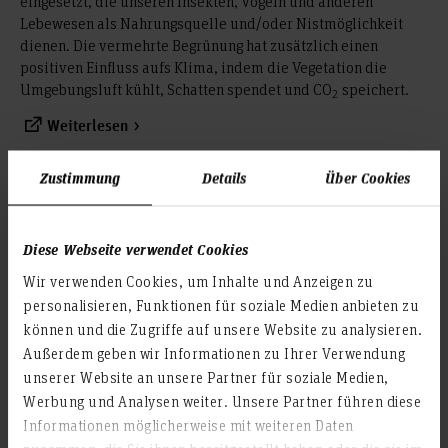
eingesetzt, die unseren Insekten, Vögeln und anderen
Lebewesen als Nahrungsquelle und/oder Nistmöglichkeit
dienen. Die vermehrte Begrünung hat zusätzlich einen
positiven Einfluss aufs Klima, indem die Vegetation die
Umgebungsluft kühlt, Schatten spendet und CO
speichert.
2
Weiterlesen
Zustimmung
Details
Über Cookies
Klimabündnis
Diese Webseite verwendet Cookies
Wir verwenden Cookies, um Inhalte und Anzeigen zu
Bis 2035 treibhausgasneutral werden: Bei der Verfolgung
personalisieren, Funktionen für soziale Medien anbieten zu
dieses Ziels liefert die Klimaschutzagentur als Tochter der
können und die Zugriffe auf unsere Website zu analysieren.
Region Hannover Unterstützung. Teil des Programms ist die
Außerdem geben wir Informationen zu Ihrer Verwendung
Erstellung einer Treibhausgasbilanz sowie die Beratung und
unserer Website an unsere Partner für soziale Medien,
die Erarbeitung von Maßnahmen, um die
Werbung und Analysen weiter. Unsere Partner führen diese
Treibhausgasemissionen drastisch zu reduzieren und einen
Informationen möglicherweise mit weiteren Daten
nachhaltigen Lebensraum für zukünftige Generationen zu
schaffen.