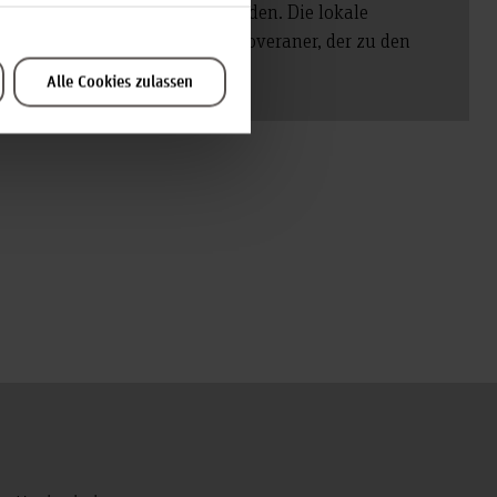
 an die Region Hannover zu binden. Die lokale
itters, einen gebürtigen Hannoveraner, der zu den
Alle Cookies zulassen
Zum Seitenanfang