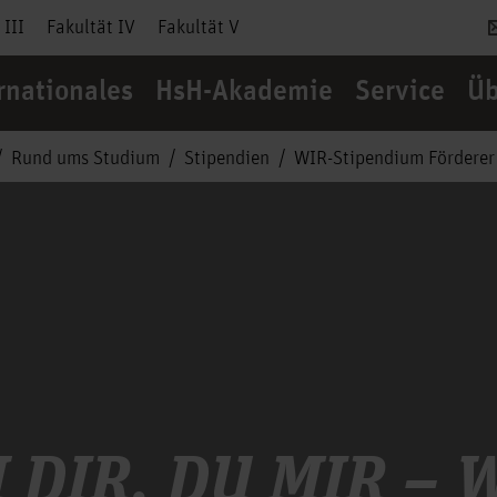
 III
Fakultät IV
Fakultät V
rnationales
HsH-Akademie
Service
Üb
Rund ums Studium
Stipendien
WIR-Stipendium Förderer
 DIR, DU MIR – 