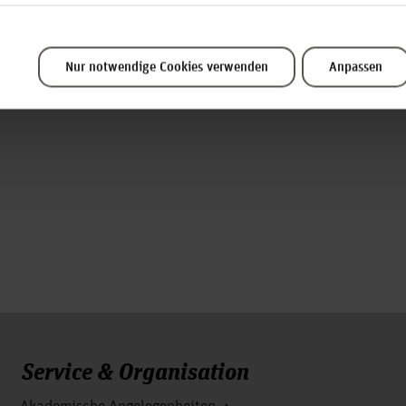
künftige Fach- und Führungskräfte praxisnah auszubilden und
chtig, deshalb gibt es auch im Logo den Bezug auf Kurt Schw
n des 20. Jahrhunderts zählt.
Nur notwendige Cookies verwenden
Anpassen
Service & Organisation