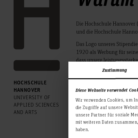
Die Hochschule Hannover (
und die Hochschule Hanno
Das Logo unseres Stipendie
1920 als Werbung für seine
dass unsere leistungsstark
Zustimmung
HOCHSCHULE
Diese Webseite verwendet Coo
HANNOVER
UNIVERSITY OF
Wir verwenden Cookies, um Inh
APPLIED SCIENCES
die Zugriffe auf unsere Websi
Die Förderer unterstü
AND ARTS
unsere Partner für soziale Me
interessante Themen f
mit weiteren Daten zusammen, 
haben.