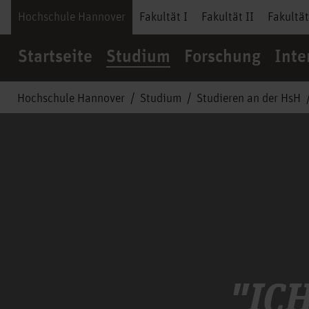
Hochschule Hannover
Fakultät I
Fakultät II
Fakultät
Startseite
Studium
Forschung
Inte
Hochschule Hannover
Studium
Studieren an der HsH
"ICH