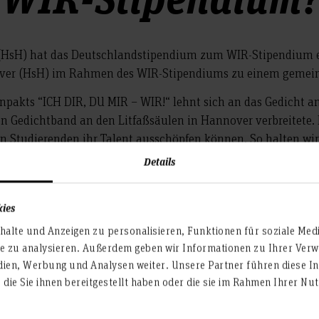
HsH) hat das Deutschlandstipendium zum WIR-Stipendium erwe
ver (HsH) im Rahmen des WIR-Stipendiums zu einem gemei
npakts “ICH DIR, DU MIR – WIR!“ lehnt sich an das Gedicht 
n Gedichtband an den Litfaßsäulen in Hannover verbreitete.
en Studierenden ihr Talent ausschöpfen können. So halten wir
Details
kies
alte und Anzeigen zu personalisieren, Funktionen für soziale Med
te zu analysieren. Außerdem geben wir Informationen zu Ihrer Ve
tzen die Stipendiat*innen zusätzlich, indem sie ihnen Prakt
dien, Werbung und Analysen weiter. Unsere Partner führen diese I
ür Bachelor- und Master-Arbeiten anbieten.
die Sie ihnen bereitgestellt haben oder die sie im Rahmen Ihrer N